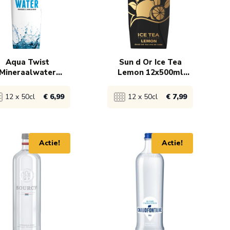
3x
€ 14,95
Aqua Twist
Sun d Or Ice Tea
Mineraalwater
Lemon 12x500ml
urel 90x12x500ml
TETRA PAK
12 x 50cl
€ 6,99
12 x 50cl
€ 7,99
ijk product
Bekijk product
Actie!
Actie!
€ 9,99
1x
€ 8,99
x
€ 6,99
90x
€ 7,99