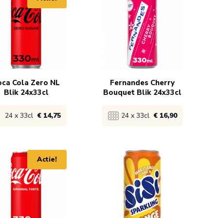
oca Cola Zero NL
Fernandes Cherry
Blik 24x33cl
Bouquet Blik 24x33cl
24 x 33cl
€ 14,75
24 x 33cl
€ 16,90
ijk product
Bekijk product
Actie!
€ 16,75
1x
€ 18,40
€ 15,75
5x
€ 17,90