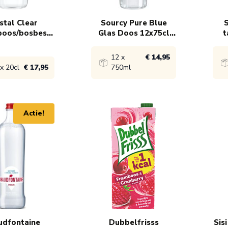
stal Clear
Sourcy Pure Blue
S
boos/bosbes
Glas Doos 12x75cl
t
1Cal
tafelwater
12 x
€ 14,95
x 20cl
€ 17,95
750ml
product
Bekijk product
Bek
Actie!
 17,95
1x
€ 14,95
1x
udfontaine
Dubbelfrisss
Sis