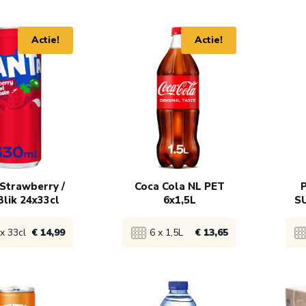
product
Bekijk product
Bek
Actie!
Actie!
 11,65
1x
€ 18,40
1x
 10,65
5x
€ 17,90
96
130x
€ 15,99
Strawberry /
Coca Cola NL PET
P
Blik 24x33cl
6x1,5L
SU
x 33cl
€ 14,99
6 x 1,5L
€ 13,65
product
Bekijk product
Bek