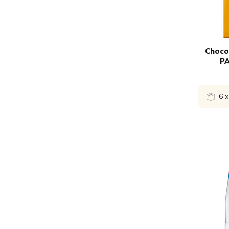
5x
€
Choco
PA
6 x
Bekijk 
1x
€
4x
€
8x
€