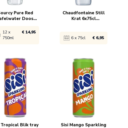
ourcy Pure Red
Chaudfontaine Still
afelwater Doos
Krat 6x75cl
12x75cl
tafelwater
12 x
€ 14,95
750ml
6 x 75cl
€ 6,95
ijk product
Bekijk product
€ 14,95
1x
€ 6,95
i Tropical Blik tray
Sisi Mango Sparkling