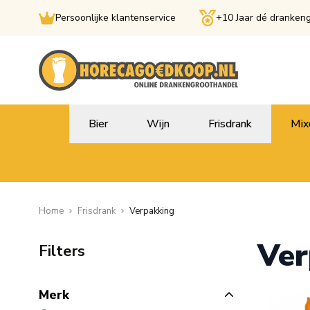
Persoonlijke klantenservice
+10 Jaar dé dranken
Ga naar de inhoud
Bier
Wijn
Frisdrank
Mix
Home
Frisdrank
Verpakking
Ver
Filters
Merk