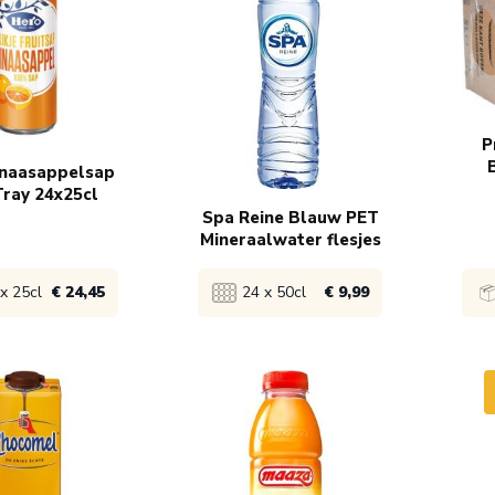
 14,99
1x
€ 13,65
1x
5x
P
inaasappelsap
Tray 24x25cl
Spa Reine Blauw PET
Mineraalwater flesjes
x 25cl
€ 24,45
24 x 50cl
€ 9,99
product
Bekijk product
Bek
 24,95
1x
€ 10,50
1x