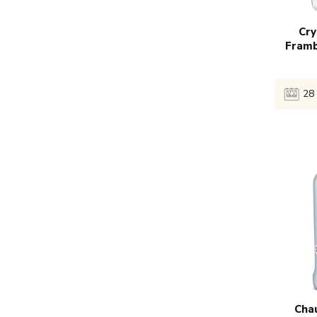
Cry
Fram
28 
Bekijk 
1x
€
Cha