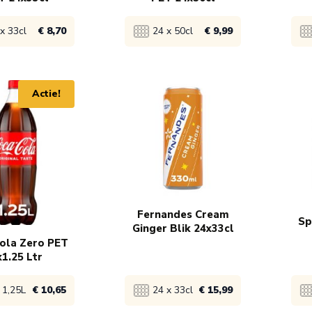
x 33cl
€ 8,70
24 x 50cl
€ 9,99
product
Bekijk product
Bek
Actie!
 9,99
1x
€ 10,99
1x
 9,49
5x
€ 10,79
5x
€ 8,70
72x
€ 9,99
84
Fernandes Cream
Sp
Ginger Blik 24x33cl
ola Zero PET
x1.25 Ltr
 1,25L
€ 10,65
24 x 33cl
€ 15,99