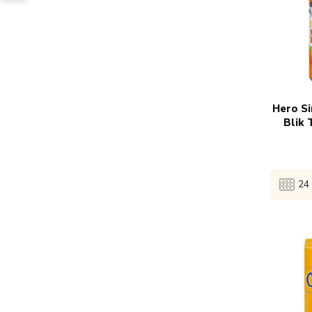
1x
€
Hero S
Blik 
24 
Bekijk 
1x
€