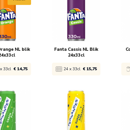
range NL blik
Fanta Cassis NL Blik
C
24x33cl
24x33cl
x 33cl
€ 14,75
24 x 33cl
€ 15,75
product
Bekijk product
Bek
 16,75
1x
€ 17,75
1x
 15,75
5x
€ 16,75
5x