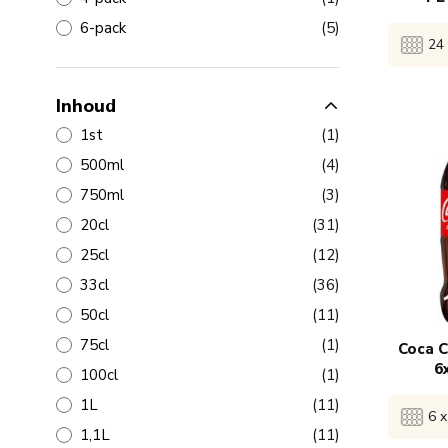
producten
6-pack
(5)
24 
Inhoud
Bekijk 
product
1st
(1)
producten
500ml
(4)
1x
€
producten
750ml
(3)
producten
20cl
(31)
5x
€
producten
25cl
(12)
producten
33cl
(36)
120x
producten
50cl
(11)
product
75cl
(1)
Coca C
6
product
100cl
(1)
producten
1L
(11)
6 x
producten
1,1L
(11)