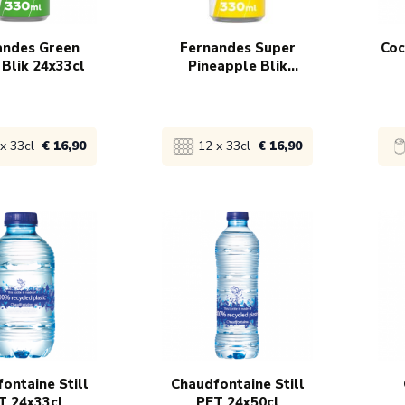
€ 14,75
130x
€ 15,75
13
andes Green
Fernandes Super
Coc
Blik 24x33cl
Pineapple Blik
24x33cl
x 33cl
€ 16,90
12 x 33cl
€ 16,90
product
Bekijk product
Bek
 18,40
1x
€ 18,40
1x
 17,90
5x
€ 17,90
5x
€ 16,90
130x
€ 16,90
13
ontaine Still
Chaudfontaine Still
T 24x33cl
PET 24x50cl