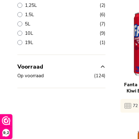
producten
1,25L
(2)
Bekijk 
producten
1,5L
(6)
producten
5L
(7)
1x
€
producten
10L
(9)
product
19L
(1)
84x
€
Voorraad
producten
Op voorraad
(124)
Fanta 
Kiwi 
72 
Bekijk 
9,2