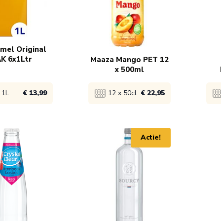
 24,45
84x
€ 9,99
mel Original
K 6x1Ltr
Maaza Mango PET 12
x 500ml
Nat
 1L
€ 13,99
12 x 50cl
€ 22,95
product
Bekijk product
Bek
Actie!
 15,99
1x
€ 22,95
1x
 14,99
90
 13,99