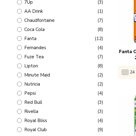
producten
7Up
(3)
product
AA Drink
(1)
producten
Chaudfontaine
(7)
producten
Coca Cola
(8)
producten
Fanta
(12)
producten
Fernandes
(4)
Fanta O
producten
Fuze Tea
(7)
producten
Lipton
(8)
24 
producten
Minute Maid
(2)
producten
Nutricia
(2)
producten
Pepsi
(4)
Bekijk 
producten
Red Bull
(3)
producten
Rivella
(3)
1x
€
producten
Royal Bliss
(4)
producten
Royal Club
(9)
5x
€