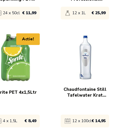
24x50cl
Opschuimmelk
12x1Ltr
24 x 50cl
€ 11,99
12 x 1L
€ 25,99
ijk product
Bekijk product
Actie!
€ 12,99
1x
€ 25,99
€ 12,49
x
€ 11,99
Chaudfontaine Still
rite PET 4x1,5Ltr
Tafelwater Krat
12x1Ltr
4 x 1,5L
€ 8,49
12 x 100cl
€ 14,95