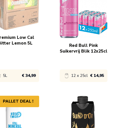
€ 9,85
1x
€ 19,95
€ 8,85
5x
€ 19,45
remium Low Cal
Bitter Lemon 5L
Red Bull Pink
Suikervrij Blik 12x25cl
5L
€ 34,99
12 x 25cl
€ 14,95
ijk product
Bekijk product
PALLET DEAL !
€ 34,99
1x
€ 15,49