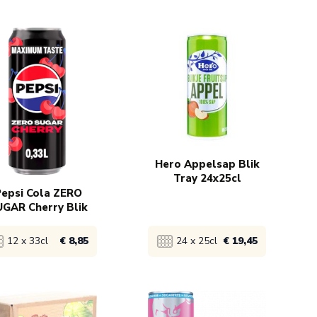
ijk product
Bekijk product
€ 9,49
1x
€ 14,95
x
€ 8,49
Hero Appelsap Blik
Tray 24x25cl
epsi Cola ZERO
GAR Cherry Blik
12 x 33cl
€ 8,85
24 x 25cl
€ 19,45
ijk product
Bekijk product