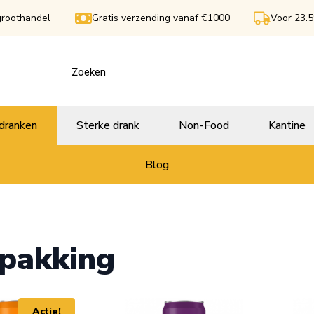
groothandel
Gratis verzending vanaf €1000
Voor 23.5
dranken
Sterke drank
Non-Food
Kantine
Blog
pakking
Actie!