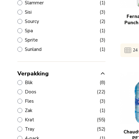
product
Slammer
(1)
producten
Sisi
(3)
130x
Fern
producten
Sourcy
(2)
Punch 
product
Spa
(1)
producten
Sprite
(3)
product
Sunland
(1)
24 
Verpakking
Bekijk 
producten
Blik
(8)
producten
1x
€
Doos
(22)
producten
Fles
(3)
product
5x
€
Zak
(1)
producten
Krat
(55)
producten
130x
Tray
(52)
Chaudf
product
PE
4-pack
(1)