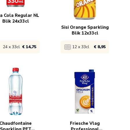
0x
€ 14,75
130x
€ 16,90
a Cola Regular NL
Blik 24x33cl
Sisi Orange Sparkling
Blik 12x33cl
24 x 33cl
€ 14,75
12 x 33cl
€ 8,95
ijk product
Bekijk product
€ 16,75
1x
€ 9,95
€ 15,75
5x
€ 8,95
0x
€ 14,75
Chaudfontaine
Friesche Vlag
Sparkling PET
Professional