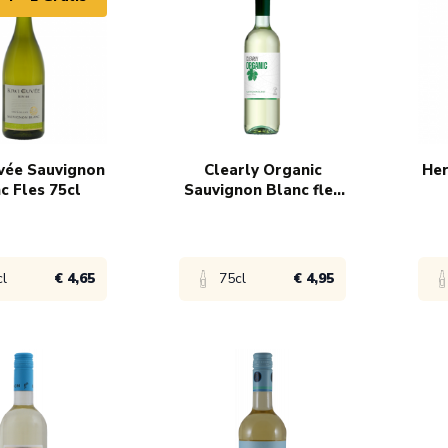
vée Sauvignon
Clearly Organic
Her
c Fles 75cl
Sauvignon Blanc fles
75cl
cl
€ 4,65
75cl
€ 4,95
product
Bekijk product
Bek
 6,99
1x
€ 5,45
1x