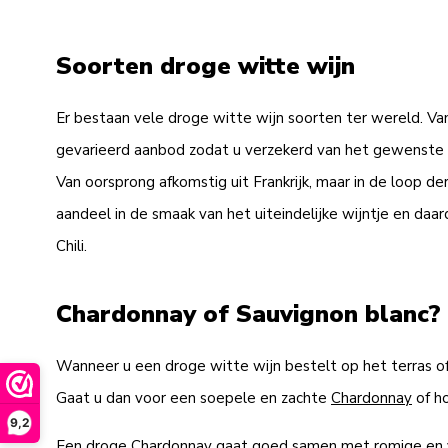
Soorten droge witte wijn
Er bestaan vele droge witte wijn soorten ter wereld. Van
gevarieerd aanbod zodat u verzekerd van het gewenste s
Van oorsprong afkomstig uit Frankrijk, maar in de loop de
aandeel in de smaak van het uiteindelijke wijntje en daa
Chili.
Chardonnay of Sauvignon blanc?
Wanneer u een droge witte wijn bestelt op het terras of v
Gaat u dan voor een soepele en zachte
Chardonnay
of ho
9,2
Een droge Chardonnay gaat goed samen met romige en voll