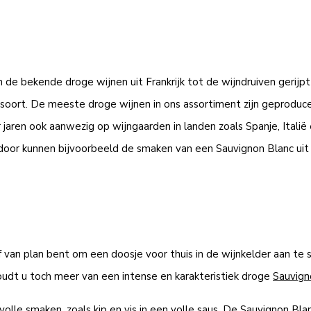
 de bekende droge wijnen uit Frankrijk tot de wijndruiven gerijp
oort. De meeste droge wijnen in ons assortiment zijn geproduce
r jaren ook aanwezig op wijngaarden in landen zoals Spanje, Italië
rdoor kunnen bijvoorbeeld de smaken van een Sauvignon Blanc uit 
an plan bent om een doosje voor thuis in de wijnkelder aan te sch
udt u toch meer van een intense en karakteristiek droge
Sauvign
e smaken, zoals kip en vis in een volle saus. De Sauvignon Blanc