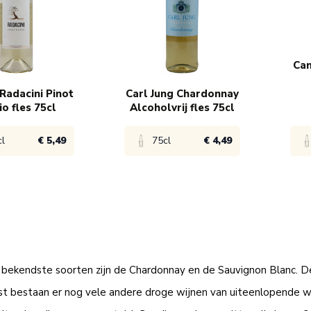
 4,65
6x
€ 4,95
6x
Can
Radacini Pinot
Carl Jung Chardonnay
io fles 75cl
Alcoholvrij fles 75cl
cl
€ 5,49
75cl
€ 4,49
product
Bekijk product
Bek
 5,99
1x
€ 4,99
1x
bekendste soorten zijn de Chardonnay en de Sauvignon Blanc. De
 5,49
6x
€ 4,49
6x
st bestaan er nog vele andere droge wijnen van uiteenlopende wi