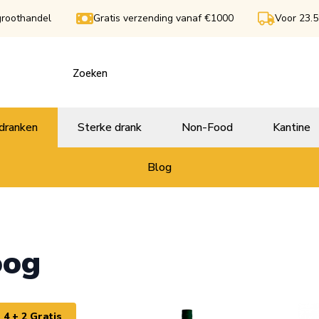
groothandel
Gratis verzending vanaf €1000
Voor 23.5
dranken
Sterke drank
Non-Food
Kantine
Blog
oog
4 + 2 Gratis