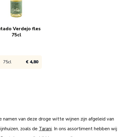
€ 4,49
6x
€ 3,95
tado Verdejo fles
75cl
75cl
€ 4,80
ijk product
€ 5,30
 namen van deze droge witte wijnen zijn afgeleid van
€ 4,80
jnhuizen, zoals de
Tarani
. In ons assortiment hebben wij