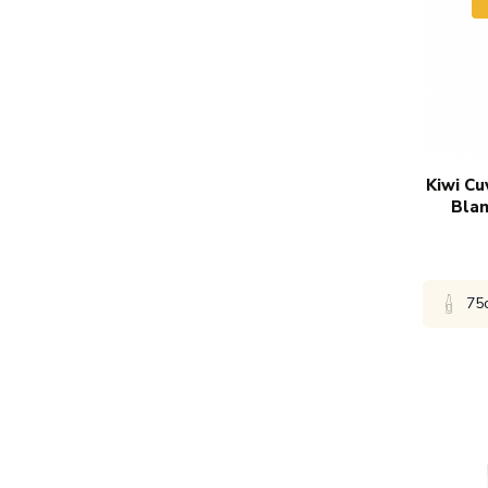
Kiwi Cu
Blan
75
Bekijk 
1x
€