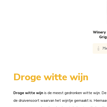
6x
€
Winery 
Grig
75
Bekijk 
Droge witte wijn
1x
€
Droge witte wijn
is de meest gedronken witte wijn. De 
6x
€
de druivensoort waarvan het wijntje gemaakt is. Hiernaa