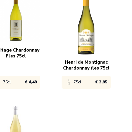
itage Chardonnay
Fles 75cl
Henri de Montignac
Chardonnay fles 75cl
75cl
€ 4,49
75cl
€ 3,95
ijk product
Bekijk product
€ 4,99
1x
€ 4,95