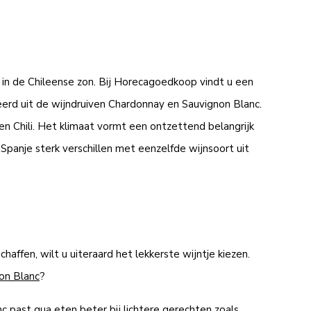
t in de Chileense zon. Bij Horecagoedkoop vindt u een
erd uit de wijndruiven Chardonnay en Sauvignon Blanc.
 en Chili. Het klimaat vormt een ontzettend belangrijk
Spanje sterk verschillen met eenzelfde wijnsoort uit
affen, wilt u uiteraard het lekkerste wijntje kiezen.
on Blanc
?
 past qua eten beter bij lichtere gerechten zoals