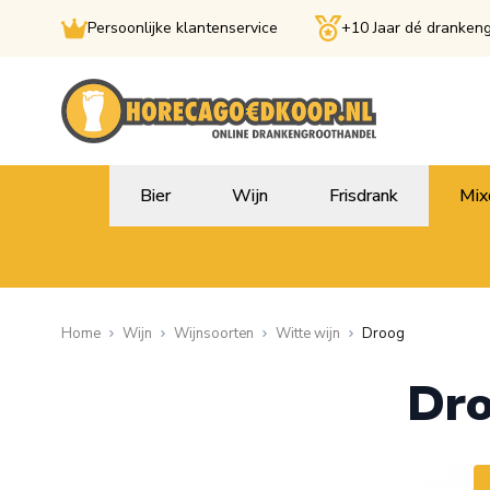
Persoonlijke klantenservice
+10 Jaar dé dranken
Ga naar de inhoud
Bier
Wijn
Frisdrank
Mix
Home
Wijn
Wijnsoorten
Witte wijn
Droog
Dr