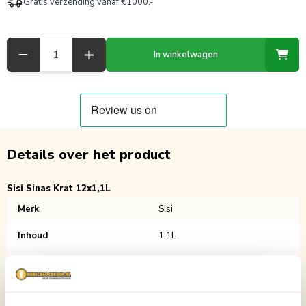
Gratis verzending vanaf €1000,-
Aantal
In winkelwagen
Details over het product
Sisi Sinas Krat 12x1,1L
Merk
Sisi
Inhoud
1,1L
Verpakking
Krat
Aantal per verpakking
12