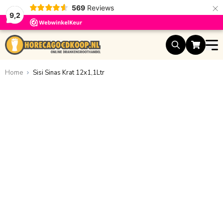
×
569
Reviews
9,2
Ga naar de inhoud
Home
Sisi Sinas Krat 12x1,1Ltr