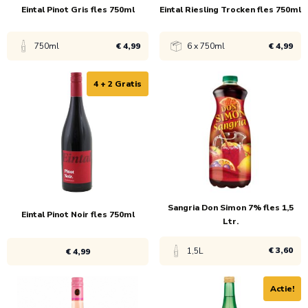
Eintal Pinot Gris fles 750ml
Eintal Riesling Trocken fles 750ml
750ml
€ 4,99
6 x 750ml
€ 4,99
4 + 2 Gratis
Bekijk product
Bekijk product
1x
€ 7,49
1x
€ 7,49
6x
€ 4,99
6x
€ 4,99
Sangria Don Simon 7% fles 1,5
Eintal Pinot Noir fles 750ml
Ltr.
€ 3,60
1,5L
€ 4,99
Actie!
Bekijk product
Bekijk product