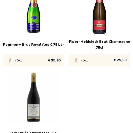
1x
€ 57,95
1x
€ 6,99
6x
€ 55,95
6x
€ 4,65
Piper-Heidsieck Brut Champagne
Pommery Brut Royal fles 0,75 Ltr
75cl
€ 29,99
75cl
€ 35,95
75cl
Bekijk product
Bekijk product
1x
€ 37,95
1x
€ 29,99
6x
€ 35,95