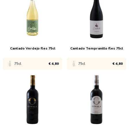
1x
€ 46,95
1x
€ 47,95
6x
€ 44,95
Cantado Verdejo fles 75cl
Cantado Tempranillo fles 75cl
75cl
€ 4,80
75cl
€ 4,80
Bekijk product
Bekijk product
1x
€ 5,30
1x
€ 5,30
6x
€ 4,80
6x
€ 4,80