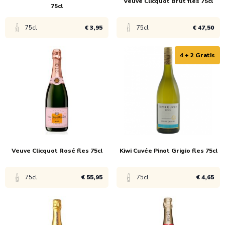
Veuve Clicquot Brut fles 75cl
75cl
75cl
€ 3,95
75cl
€ 47,50
4 + 2 Gratis
Bekijk product
Bekijk product
1x
€ 4,95
1x
€ 48,50
6x
€ 3,95
6x
€ 47,50
Veuve Clicquot Rosé fles 75cl
Kiwi Cuvée Pinot Grigio fles 75cl
75cl
€ 55,95
75cl
€ 4,65
Bekijk product
Bekijk product