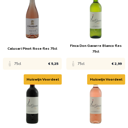
1x
€ 5,75
1x
€ 69,95
6x
€ 5,25
Finca Don Gavarre Blanco fles
Calusari Pinot Rose fles 75cl
75cl
75cl
€ 5,25
75cl
€ 2,99
Huiswijn Voordeel
Huiswijn Voordeel
Bekijk product
Bekijk product
1x
€ 5,75
1x
€ 4,99
6x
€ 5,25
6x
€ 2,99