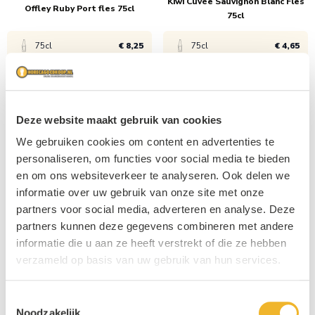
Kiwi Cuvée Sauvignon Blanc Fles
456x
€ 2,89
Offley Ruby Port fles 75cl
75cl
75cl
€ 8,25
75cl
€ 4,65
4 + 2 Gratis
Bekijk product
Bekijk product
Deze website maakt gebruik van cookies
1x
€ 8,75
1x
€ 6,99
We gebruiken cookies om content en advertenties te
personaliseren, om functies voor social media te bieden
6x
€ 8,25
6x
€ 4,65
en om ons websiteverkeer te analyseren. Ook delen we
informatie over uw gebruik van onze site met onze
partners voor social media, adverteren en analyse. Deze
Prosecco Moscato Spumante
Förster Spätlese Rieslingen fles
fles 75cl
75cl
partners kunnen deze gegevens combineren met andere
informatie die u aan ze heeft verstrekt of die ze hebben
75cl
€ 4,99
75cl
€ 3,99
verzameld op basis van uw gebruik van hun services.
Bekijk product
Bekijk product
Toestemmingsselectie
Noodzakelijk