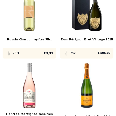
1x
€ 5,99
1x
€ 49,95
6x
€ 3,33
6x
€ 47,95
Rossini Chardonnay fles 75cl
Dom Pérignon Brut Vintage 2015
€ 195,00
75cl
€ 3,33
75cl
Bekijk product
Bekijk product
1x
€ 4,99
1x
€ 195,00
6x
€ 3,33
Henri de Montignac Rosé fles