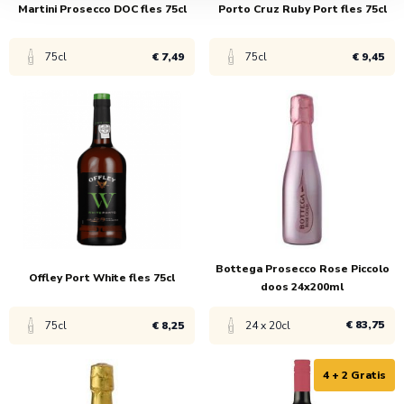
Martini Prosecco DOC fles 75cl
Porto Cruz Ruby Port fles 75cl
75cl
€ 7,49
75cl
€ 9,45
Bekijk product
Bekijk product
1x
€ 7,99
1x
€ 9,95
6x
€ 7,49
6x
€ 9,45
Bottega Prosecco Rose Piccolo
Offley Port White fles 75cl
doos 24x200ml
€ 83,75
75cl
€ 8,25
24 x 20cl
4 + 2 Gratis
Bekijk product
Bekijk product