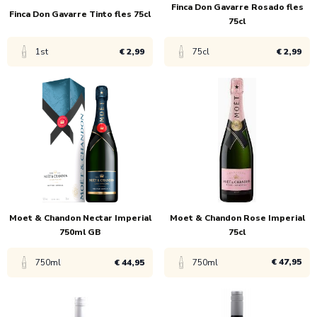
Finca Don Gavarre Rosado fles
Finca Don Gavarre Tinto fles 75cl
75cl
1st
€ 2,99
75cl
€ 2,99
Bekijk product
Bekijk product
1x
€ 4,99
1x
€ 4,99
6x
€ 2,99
6x
€ 2,99
Moet & Chandon Nectar Imperial
Moet & Chandon Rose Imperial
750ml GB
75cl
€ 47,95
750ml
€ 44,95
750ml
Bekijk product
Bekijk product