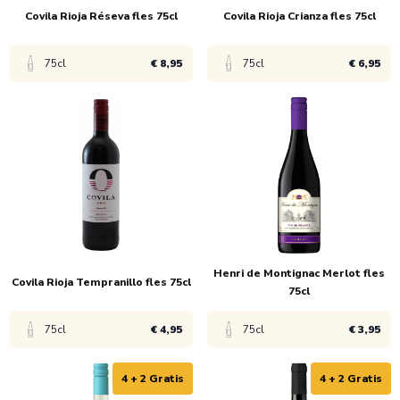
Covila Rioja Réseva fles 75cl
Covila Rioja Crianza fles 75cl
75cl
€ 8,95
75cl
€ 6,95
Bekijk product
Bekijk product
1x
€ 9,45
1x
€ 7,45
6x
€ 8,95
6x
€ 6,95
Henri de Montignac Merlot fles
Covila Rioja Tempranillo fles 75cl
75cl
75cl
€ 4,95
75cl
€ 3,95
4 + 2 Gratis
4 + 2 Gratis
Bekijk product
Bekijk product