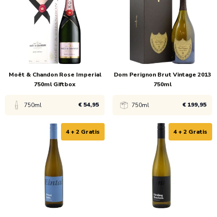
1x
€ 7,45
1x
€ 7,75
6x
€ 6,45
6x
€ 6,75
Moët & Chandon Rose Imperial
Dom Perignon Brut Vintage 2013
750ml Giftbox
750ml
€ 54,95
€ 199,95
750ml
750ml
4 + 2 Gratis
4 + 2 Gratis
Bekijk product
Bekijk product
1x
€ 54,95
1x
€ 199,95