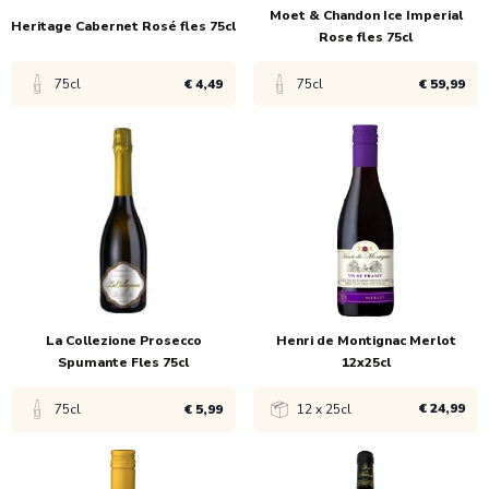
Moet & Chandon Ice Imperial
Heritage Cabernet Rosé fles 75cl
Rose fles 75cl
75cl
€ 4,49
75cl
€ 59,99
ucten
ucten
ucten
Bekijk product
Bekijk product
ucten
ucten
1x
€ 4,99
1x
€ 61,99
ucten
ucten
6x
€ 4,49
6x
€ 59,99
La Collezione Prosecco
Henri de Montignac Merlot
ucten
Spumante Fles 75cl
12x25cl
ucten
€ 24,99
75cl
€ 5,99
12 x 25cl
ucten
uct
Bekijk product
Bekijk product
uct