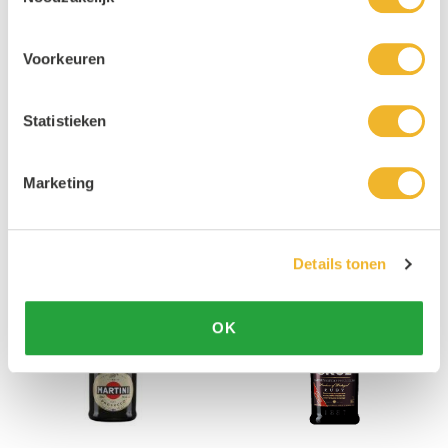
1x
€ 5,99
1x
€ 5,99
Voorkeuren
6x
€ 4,99
6x
€ 3,99
Statistieken
Henri de Montignac Chardonnay
Martini Bellini fles 75cl
fles 75cl
Marketing
75cl
€ 3,95
75cl
€ 8,45
Details tonen
Bekijk product
Bekijk product
OK
1x
€ 4,95
1x
€ 8,95
6x
€ 3,95
6x
€ 8,45