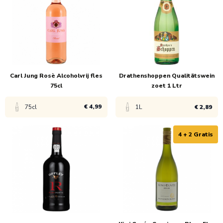
1x
€ 7,49
1x
€ 3,60
6x
€ 4,99
Carl Jung Rosè Alcoholvrij fles
Drathenshoppen Qualitätswein
75cl
zoet 1 Ltr
€ 4,99
75cl
1L
€ 2,89
4 + 2 Gratis
Bekijk product
Bekijk product
1x
€ 4,99
1x
€ 4,30
6x
€ 3,30