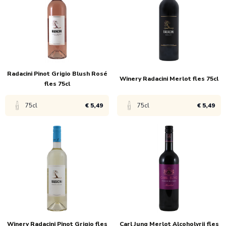
1x
€ 4,95
1x
€ 7,45
6x
€ 3,30
6x
€ 6,95
Radacini Pinot Grigio Blush Rosé
Winery Radacini Merlot fles 75cl
fles 75cl
75cl
€ 5,49
75cl
€ 5,49
Bekijk product
Bekijk product
1x
€ 5,99
1x
€ 5,99
6x
€ 5,49
6x
€ 5,49
Winery Radacini Pinot Grigio fles
Carl Jung Merlot Alcoholvrij fles