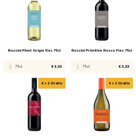
1x
€ 5,45
1x
€ 4,95
6x
€ 4,95
6x
€ 3,95
Rossini Pinot Grigio fles 75cl
Rossini Primitivo Rosso Fles 75cl
75cl
€ 3,33
75cl
€ 3,33
4 + 2 Gratis
4 + 2 Gratis
Bekijk product
Bekijk product
1x
€ 4,99
1x
€ 4,99
6x
€ 3,33
6x
€ 3,33