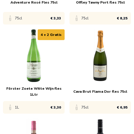
Adventure Rosé Fles 75cl
Offley Tawny Port fles 75cl
75cl
€ 3,33
75cl
€ 8,25
4 + 2 Gratis
Bekijk product
Bekijk product
1x
€ 5,99
1x
€ 8,75
6x
€ 3,33
6x
€ 8,25
Förster Zoete Witte Wijn fles
Cava Brut Flama Dor fles 75cl
1Ltr
1L
€ 3,30
75cl
€ 6,95
Bekijk product
Bekijk product