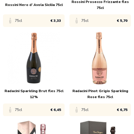
Rossini Prosecco Frizzante fles
Rossini Nero d' Avola Sicilia 75cl
75cl
75cl
€ 3,33
75cl
€ 5,70
Bekijk product
Bekijk product
1x
€ 4,99
1x
€ 8,55
6x
€ 3,33
6x
€ 5,70
Radacini Sparkling Brut fles 75cl
Radacini Pinot Grigio Sparkling
12%
Rose fles 75cl
75cl
€ 6,45
75cl
€ 6,75
Bekijk product
Bekijk product