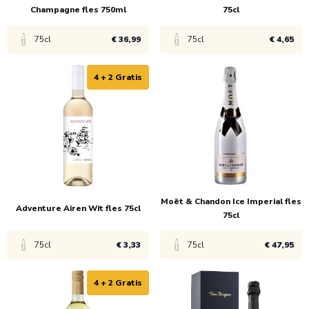
Champagne fles 750ml
75cl
75cl
€ 36,99
75cl
€ 4,65
4 + 2 Gratis
Bekijk product
Bekijk product
1x
€ 37,99
1x
€ 6,99
6x
€ 36,99
6x
€ 4,65
Moët & Chandon Ice Imperial fles
Adventure Airen Wit fles 75cl
75cl
75cl
€ 3,33
75cl
€ 47,95
4 + 2 Gratis
Bekijk product
Bekijk product