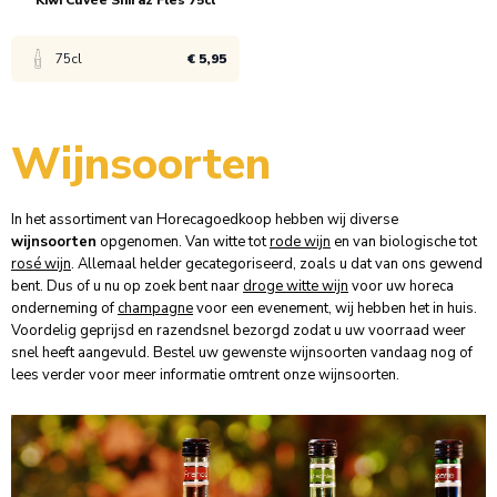
Kiwi Cuvée Shiraz Fles 75cl
75cl
€ 5,95
Bekijk product
Wijnsoorten
1x
€ 6,45
In het assortiment van Horecagoedkoop hebben wij diverse
wijnsoorten
opgenomen. Van witte tot
rode wijn
en van biologische tot
6x
€ 5,95
rosé wijn
. Allemaal helder gecategoriseerd, zoals u dat van ons gewend
bent. Dus of u nu op zoek bent naar
droge witte wijn
voor uw horeca
onderneming of
champagne
voor een evenement, wij hebben het in huis.
Voordelig geprijsd en razendsnel bezorgd zodat u uw voorraad weer
snel heeft aangevuld. Bestel uw gewenste
wijnsoorten
vandaag nog of
lees verder voor meer informatie omtrent onze wijnsoorten.