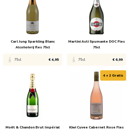
1x
€ 5,45
1x
€ 4,99
6x
€ 4,95
6x
€ 4,49
Carl Jung Sparkling Blanc
Martini Asti Spumante DOC Fles
Alcoholvrij fles 75cl
75cl
75cl
€ 4,95
75cl
€ 6,99
4 + 2 Gratis
Bekijk product
Bekijk product
1x
€ 5,45
1x
€ 7,49
6x
€ 4,95
6x
€ 6,99
Moët & Chandon Brut Impérial
Kiwi Cuvee Cabernet Rose Fles