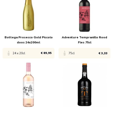
1x
€ 8,75
1x
€ 83,75
6x
€ 8,25
Bottega Prosecco Gold Piccolo
Adventure Tempranillo Rood
doos 24x200ml
Fles 75cl
€ 89,95
24 x 20cl
75cl
€ 3,33
Bekijk product
Bekijk product
1x
€ 89,95
1x
€ 5,99
6x
€ 3,33