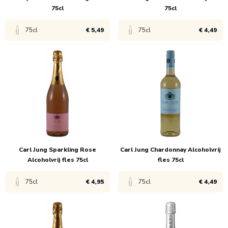
75cl
75cl
75cl
€ 5,49
75cl
€ 4,49
Bekijk product
Bekijk product
1x
€ 5,99
1x
€ 4,99
6x
€ 5,49
6x
€ 4,49
Carl Jung Sparkling Rose
Carl Jung Chardonnay Alcoholvrij
Alcoholvrij fles 75cl
fles 75cl
75cl
€ 4,95
75cl
€ 4,49
Bekijk product
Bekijk product