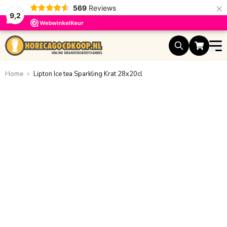
×
569
Reviews
9,2
Ga naar de inhoud
Home
Lipton Ice tea Sparkling Krat 28x20cl