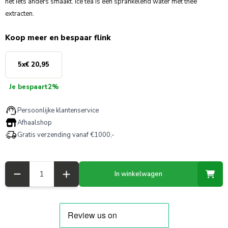
net iets anders smaakt. Ice tea is een sprankelend water met thee
extracten.
Koop meer en bespaar flink
5
x
€ 20,95
Je bespaart
2%
Persoonlijke klantenservice
Afhaalshop
Gratis verzending vanaf €1000,-
Aantal
In winkelwagen