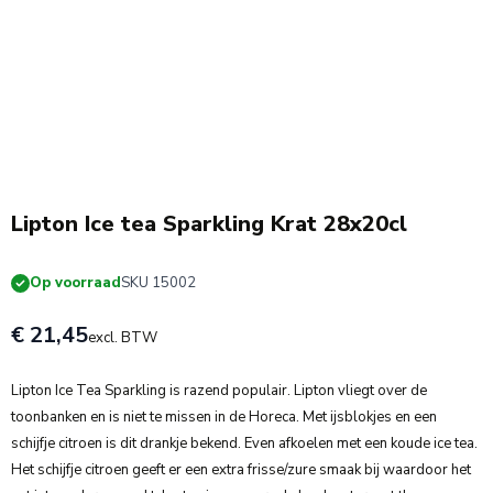
Lipton Ice tea Sparkling Krat 28x20cl
Op voorraad
SKU 15002
€ 21,45
excl. BTW
Lipton Ice Tea Sparkling is razend populair. Lipton vliegt over de
toonbanken en is niet te missen in de Horeca. Met ijsblokjes en een
schijfje citroen is dit drankje bekend. Even afkoelen met een koude ice tea.
Het schijfje citroen geeft er een extra frisse/zure smaak bij waardoor het