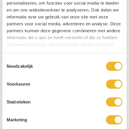
personaliseren, om functies voor social media te bieden
Gerelateerde producten
en om ons websiteverkeer te analyseren. Ook delen we
informatie over uw gebruik van onze site met onze
Navigating through the elements of the carousel is possible usin
Press to skip carousel
partners voor social media, adverteren en analyse. Deze
partners kunnen deze gegevens combineren met andere
informatie die u aan ze heeft verstrekt of die ze hebben
verzameld op basis van uw gebruik van hun services.
Toestemmingsselectie
Noodzakelijk
Fuze Tea Peach Hibiscus Krat
Fuze Tea Sparkling Krat 24x20cl
24x20cl
Voorkeuren
24 x 20cl
€ 14,95
24 x 20cl
€ 14,95
Statistieken
Bekijk product
Bekijk product
Marketing
1x
€ 15,45
1x
€ 15,45