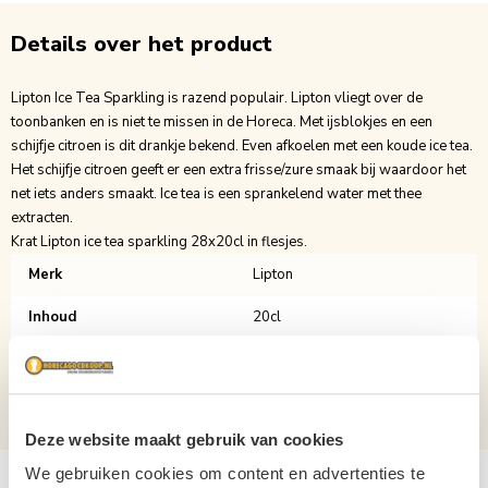
Details over het product
Lipton Ice Tea Sparkling is razend populair. Lipton vliegt over de
toonbanken en is niet te missen in de Horeca. Met ijsblokjes en een
schijfje citroen is dit drankje bekend. Even afkoelen met een koude ice tea.
Het schijfje citroen geeft er een extra frisse/zure smaak bij waardoor het
net iets anders smaakt. Ice tea is een sprankelend water met thee
extracten.
Krat Lipton ice tea sparkling 28x20cl in flesjes.
Merk
Lipton
Inhoud
20cl
Verpakking
Krat
Aantal per verpakking
28
Deze website maakt gebruik van cookies
We gebruiken cookies om content en advertenties te