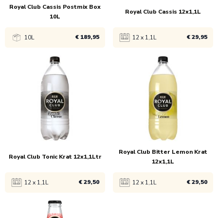
Royal Club Cassis Postmix Box
Royal Club Cassis 12x1,1L
10L
€ 189,95
€ 29,95
10L
12 x 1,1L
Bekijk product
Bekijk product
1x
€ 189,95
1x
€ 29,95
Royal Club Bitter Lemon Krat
Royal Club Tonic Krat 12x1,1Ltr
12x1,1L
€ 29,50
€ 29,50
12 x 1,1L
12 x 1,1L
Bekijk product
Bekijk product