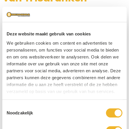
Als het op frisdranken aankomt, is Royal Club naast
Sourcy of Finley een
naam die velen kennen. Het merk biedt een breed scala aan verfrissende
smaken die perfect zijn voor elke gelegenheid. Horecagoedkoop biedt
diverse verschillende
Royal Club frisdrank
producten tegen de beste
Deze website maakt gebruik van cookies
prijsgaranties.
We gebruiken cookies om content en advertenties te
personaliseren, om functies voor social media te bieden
De voordelen van Royal Club frisdrank
en om ons websiteverkeer te analyseren. Ook delen we
Royal Club frisdranken zijn gemaakt met natuurlijke ingrediënten en
informatie over uw gebruik van onze site met onze
bevatten geen kunstmatige toevoegingen. Dit maakt ze een gezondere
partners voor social media, adverteren en analyse. Deze
keuze dan veel andere frisdranken op de markt. Bovendien zijn Royal
partners kunnen deze gegevens combineren met andere
Club frisdranken licht koolzuurhoudend, waardoor ze gemakkelijk te
informatie die u aan ze heeft verstrekt of die ze hebben
drinken zijn en niet te zwaar op de maag liggen. Het merk staat ook
bekend om zijn hoge kwaliteit, wat je proeft bij elke slok.
verzameld op basis van uw gebruik van hun services.
Toestemmingsselectie
De verschillende smaken van Royal Club
Noodzakelijk
frisdrank
Royal Club heeft een breed assortiment aan frisdrank smaken, zodat er