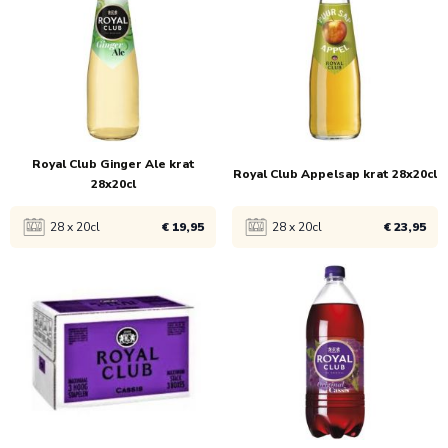
1x
€ 19,45
1x
€ 19,45
5x
€ 18,95
5x
€ 18,95
Royal Club Ginger Ale krat
Royal Club Appelsap krat 28x20cl
28x20cl
28 x 20cl
€ 19,95
28 x 20cl
€ 23,95
Bekijk product
Bekijk product
1x
€ 20,45
1x
€ 24,45
5x
€ 19,95
5x
€ 23,95