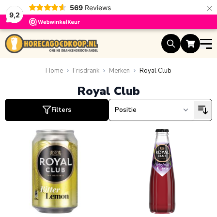
×
569
Reviews
9,2
Ga naar de inhoud
ucten
Home
Frisdrank
Merken
Royal Club
Royal Club
uct
Filters
ucten
uct
ucten
uct
ucten
uct