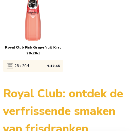
1x
€ 29,50
1x
€ 29,50
Royal Club Pink Grapefruit Krat
28x20cl
28 x 20cl
€ 19,45
Bekijk product
Royal Club: ontdek de
1x
€ 19,95
verfrissende smaken
5x
€ 19,45
van frisdranken