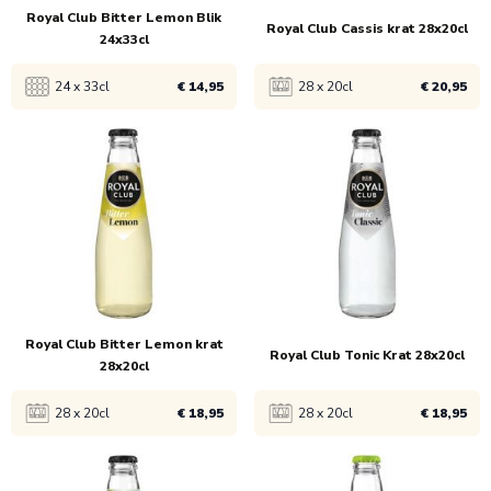
Royal Club Bitter Lemon Blik
Royal Club Cassis krat 28x20cl
24x33cl
ucten
24 x 33cl
€ 14,95
28 x 20cl
€ 20,95
Bekijk product
Bekijk product
1x
€ 16,95
1x
€ 21,45
5x
€ 16,45
5x
€ 20,95
Royal Club Bitter Lemon krat
120x
€ 14,95
Royal Club Tonic Krat 28x20cl
28x20cl
28 x 20cl
€ 18,95
28 x 20cl
€ 18,95
Bekijk product
Bekijk product