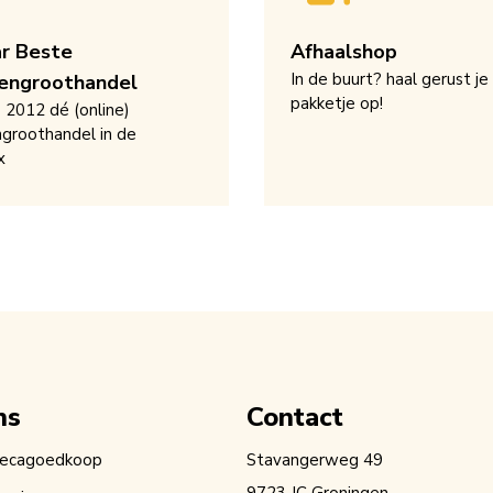
ar Beste
Afhaalshop
In de buurt? haal gerust je
engroothandel
pakketje op!
s 2012 dé (online)
groothandel in de
x
ns
Contact
recagoedkoop
Stavangerweg 49