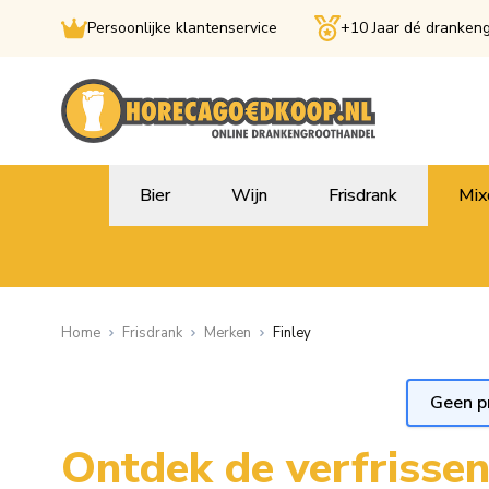
Persoonlijke klantenservice
+10 Jaar dé dranken
Ga naar de inhoud
Bier
Wijn
Frisdrank
Mix
Home
Frisdrank
Merken
Finley
Geen p
Ontdek de verfrissen