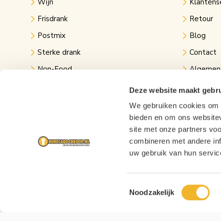
Wijn
Klantens
Frisdrank
Retour
Postmix
Blog
Sterke drank
Contact
Non-Food
Algemen
Kantine
Privacy v
Deze website maakt gebru
Evenementen
Links
We gebruiken cookies om c
bieden en om ons websitev
Festival bier
site met onze partners vo
combineren met andere inf
uw gebruik van hun servic
Toestemmingsselectie
Noodzakelijk
Copyright © 2026 Horecagoedkoop.nl