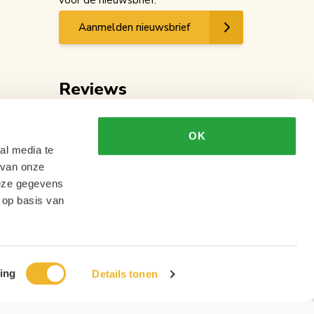
voor de nieuwsbrief.
Aanmelden nieuwsbrief
Reviews
OK
al media te
 van onze
deze gegevens
 op basis van
ing
Details tonen
Ontwikkeling
MNTN digital