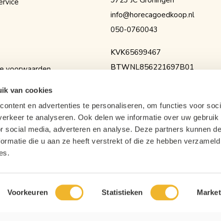
9723 JC Groningen
ervice
info@horecagoedkoop.nl
050-0760043
KVK
65699467
BTW
NL856221697B01
e voorwaarden
IBAN
NL36RABO0154525936
erklaring
ik van cookies
ontent en advertenties te personaliseren, om functies voor soci
erkeer te analyseren. Ook delen we informatie over uw gebruik
or social media, adverteren en analyse. Deze partners kunnen 
ormatie die u aan ze heeft verstrekt of die ze hebben verzameld
es.
Voorkeuren
Statistieken
Market