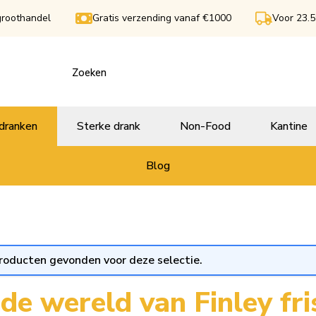
groothandel
Gratis verzending vanaf €1000
Voor 23.5
dranken
Sterke drank
Non-Food
Kantine
Blog
roducten gevonden voor deze selectie.
de wereld van Finley fr