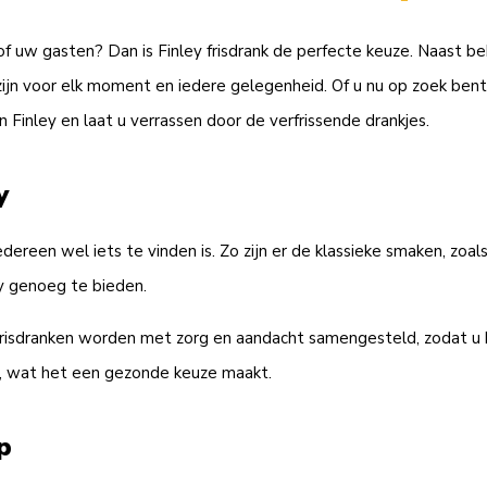
 of uw gasten? Dan is Finley frisdrank de perfecte keuze. Naast b
zijn voor elk moment en iedere gelegenheid. Of u nu op zoek bent
 Finley en laat u verrassen door de verfrissende drankjes.
y
dereen wel iets te vinden is. Zo zijn er de klassieke smaken, zoal
y genoeg te bieden.
y frisdranken worden met zorg en aandacht samengesteld, zodat u k
ën, wat het een gezonde keuze maakt.
p