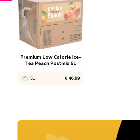
Premium Low Calorie Ice-
Tea Peach Postmix 5L
5L
€ 46,99
Bekijk product
1x
€ 46,99