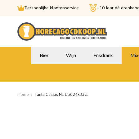
Persoonlijke klantenservice
+10 Jaar dé dranken
Ga naar de inhoud
Bier
Wijn
Frisdrank
Mix
Home
Fanta Cassis NL Blik 24x33cl