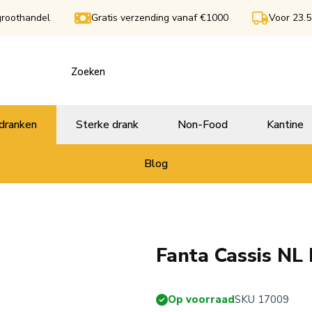
groothandel
Gratis verzending vanaf €1000
Voor 23.5
dranken
Sterke drank
Non-Food
Kantine
Blog
Fanta Cassis NL 
Op voorraad
SKU 17009