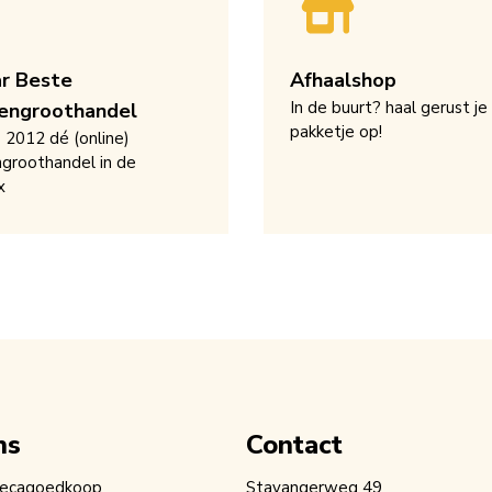
ar Beste
Afhaalshop
In de buurt? haal gerust je
engroothandel
pakketje op!
s 2012 dé (online)
groothandel in de
x
ns
Contact
recagoedkoop
Stavangerweg 49