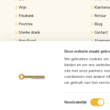
Wijn
Klantens
Frisdrank
Retour
Postmix
Blog
Sterke drank
Contact
Non-Food
Algemen
Kantine
Privacy v
Deze website maakt gebru
Evenementen
Links
We gebruiken cookies om c
bieden en om ons websitev
Festival bier
site met onze partners vo
combineren met andere inf
uw gebruik van hun servic
Toestemmingsselectie
Noodzakelijk