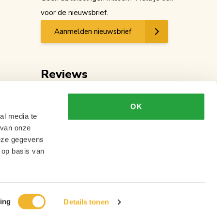
voor de nieuwsbrief.
Aanmelden nieuwsbrief
Reviews
OK
al media te
 van onze
deze gegevens
 op basis van
ing
Details tonen