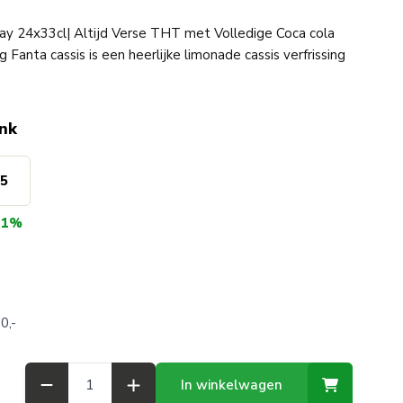
ray 24x33cl| Altijd Verse THT met Volledige Coca cola
Fanta cassis is een heerlijke limonade cassis verfrissing
ink
75
11%
0,-
Aantal
In winkelwagen