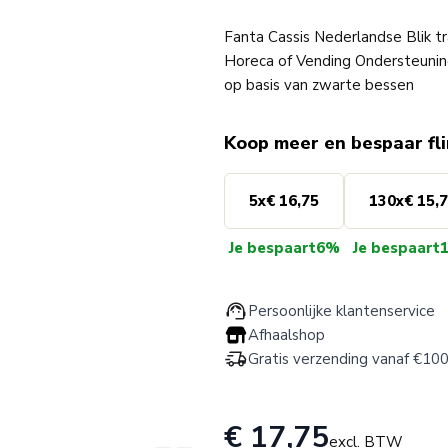
Fanta Cassis Nederlandse Blik t
Horeca of Vending Ondersteuning 
op basis van zwarte bessen
Koop meer en bespaar fl
5
x
€ 16,75
130
x
€ 15,
Je bespaart
6%
Je bespaart
Persoonlijke klantenservice
Afhaalshop
Gratis verzending vanaf €100
€ 17,75
excl. BTW