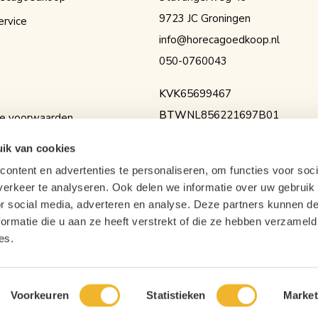
9723 JC Groningen
ervice
info@horecagoedkoop.nl
050-0760043
KVK
65699467
BTW
NL856221697B01
e voorwaarden
IBAN
NL36RABO0154525936
erklaring
ik van cookies
ontent en advertenties te personaliseren, om functies voor soci
erkeer te analyseren. Ook delen we informatie over uw gebruik
or social media, adverteren en analyse. Deze partners kunnen 
ormatie die u aan ze heeft verstrekt of die ze hebben verzameld
es.
Voorkeuren
Statistieken
Market