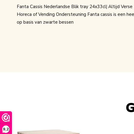
Fanta Cassis Nederlandse Blik tray 24x33cl| Altijd Vers
Horeca of Vending Ondersteuning Fanta cassis is een heerl
op basis van zwarte bessen
G
Navigating through the elements of the carousel is possib
Press to skip carousel
9,2