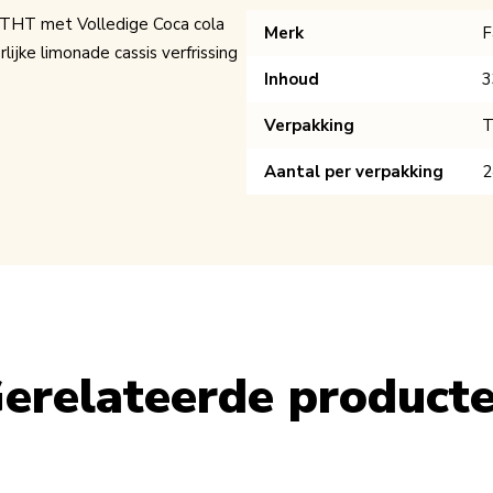
e THT met Volledige Coca cola
Merk
F
ijke limonade cassis verfrissing
Inhoud
3
Verpakking
T
Aantal per verpakking
2
erelateerde product
le using the tab key. You can skip the carousel or go straight to