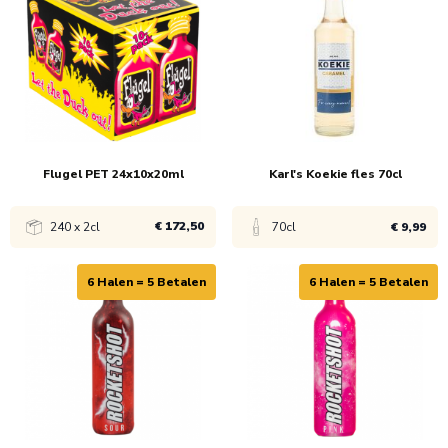
1x
€ 9,55
1x
€ 11,45
6x
€ 7,95
6x
€ 10,95
Flugel PET 24x10x20ml
Karl's Koekie fles 70cl
€ 172,50
240 x 2cl
70cl
€ 9,99
6 Halen = 5 Betalen
6 Halen = 5 Betalen
Bekijk product
Bekijk product
1x
€ 172,50
1x
€ 10,99
6x
€ 9,99