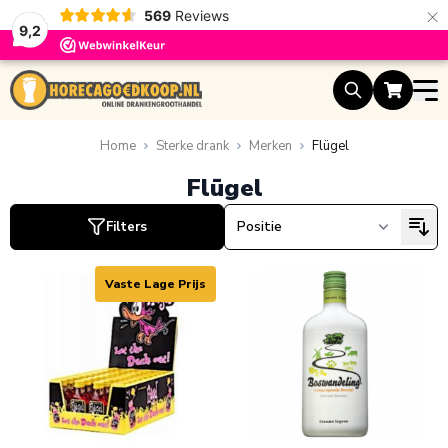
×
569
Reviews
9,2
Ga naar de inhoud
ucten
ucten
Home
Sterke drank
Merken
Flügel
Flügel
Filters
uct
ucten
Vaste Lage Prijs
uct
ucten
ucten