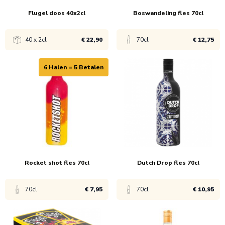
Flugel doos 40x2cl
Boswandeling fles 70cl
ucten
ucten
40 x 2cl
€ 22,90
70cl
€ 12,75
6 Halen = 5 Betalen
Bekijk product
Bekijk product
ucten
1x
€ 24,90
1x
€ 13,75
6x
€ 23,90
6x
€ 12,75
240x
€ 22,90
Rocket shot fles 70cl
Dutch Drop fles 70cl
70cl
€ 7,95
70cl
€ 10,95
Bekijk product
Bekijk product