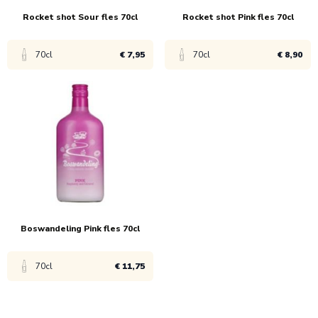
Rocket shot Sour fles 70cl
Rocket shot Pink fles 70cl
70cl
€ 7,95
70cl
€ 8,90
Bekijk product
Bekijk product
1x
€ 9,55
1x
€ 10,69
6x
€ 7,95
6x
€ 8,90
Boswandeling Pink fles 70cl
70cl
€ 11,75
Bekijk product