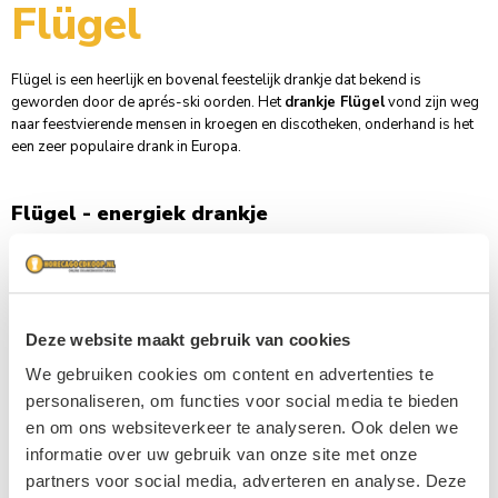
Flügel
1x
€ 12,75
Flügel is een heerlijk en bovenal feestelijk drankje dat bekend is
geworden door de aprés-ski oorden. Het
drankje Flügel
vond zijn weg
6x
€ 11,75
naar feestvierende mensen in kroegen en discotheken, onderhand is het
een zeer populaire drank in Europa.
Flügel - energiek drankje
Flügel is een energiek drankje gemaakt van
rode wodka
, energydrink en
guarana., het alcoholpercentage van Flügel is 10%. Het drankje Flügel
wordt geproduceerd door een Nederlands bedrijf. Naast Flügel
produceren ze
Boswandeling
, Fireman en Rocketshot. Eveneens heerlijke
Deze website maakt gebruik van cookies
dranken voor feestelijke gelegenheden.
We gebruiken cookies om content en advertenties te
personaliseren, om functies voor social media te bieden
Het Flügel ritueel
en om ons websiteverkeer te analyseren. Ook delen we
Flügel bestaat ruim 25 jaar en is onderhand niet meer weg te denken bij
informatie over uw gebruik van onze site met onze
feesten en partijen. Samen Flügel drinken is het gezelligste dat er is. Ken
partners voor social media, adverteren en analyse. Deze
je het ritueel van het flesje op de bar tikken, dopje op je neus en shotten