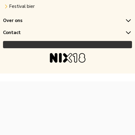
Festival bier
Over ons
Contact
Copyright © 2026 Horecagoedkoop.nl
Ontwikkeling
MNTN digital