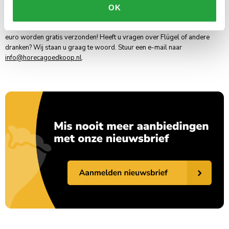
laagste prijsgarantie. Horecagoedkoop biedt een compleet assortiment
OK
van dranken en Flügel. Vandaag besteld betekent voor de meeste
dranken de eerstvolgende dag in huis. Bestellingen boven de €1000
euro worden gratis verzonden! Heeft u vragen over Flügel of andere
dranken? Wij staan u graag te woord. Stuur een e-mail naar
info@horecagoedkoop.nl
.