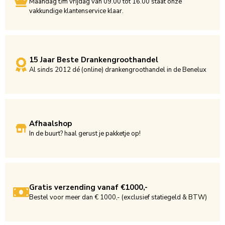
Maandag t/m vrijdag van 09.00 tot 16.00 staat onze
vakkundige klantenservice klaar.
15 Jaar Beste Drankengroothandel
Al sinds 2012 dé (online) drankengroothandel in de Benelux
Afhaalshop
In de buurt? haal gerust je pakketje op!
Gratis verzending vanaf €1000,-
Bestel voor meer dan € 1000,- (exclusief statiegeld & BTW)