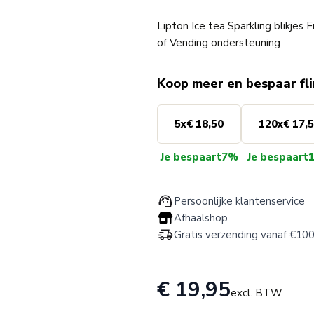
Lipton Ice tea Sparkling blikjes
of Vending ondersteuning
Koop meer en bespaar fl
5
x
€ 18,50
120
x
€ 17,
Je bespaart
7%
Je bespaart
Persoonlijke klantenservice
Afhaalshop
Gratis verzending vanaf €100
€ 19,95
excl. BTW