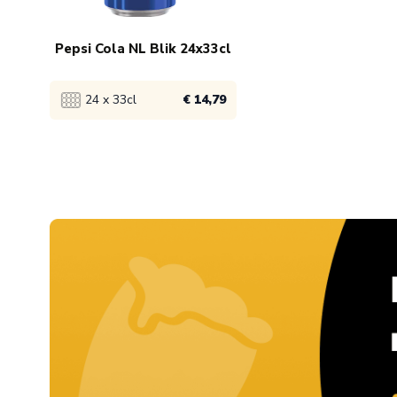
Pepsi Cola NL Blik 24x33cl
24 x 33cl
€ 14,79
Bekijk product
1x
€ 16,79
5x
€ 15,79
117x
€ 14,79