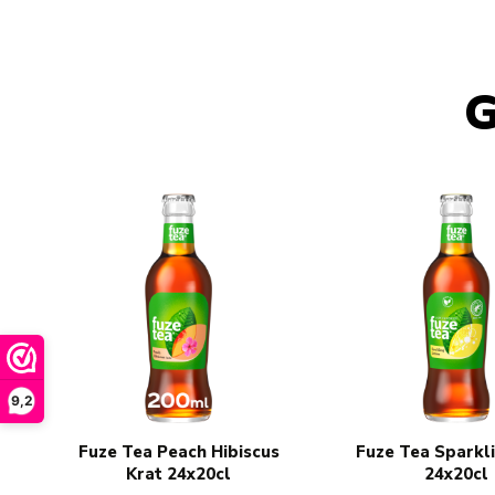
G
Navigating through the elements of the carousel is possib
Press to skip carousel
9,2
Fuze Tea Peach Hibiscus
Fuze Tea Sparkl
Krat 24x20cl
24x20cl