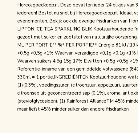
Horecagoedkoop.nl Deze bevatten ieder 24 blikjes van 
iedereen! Bestel nu snel bij Horecagoedkoop.nl. Ideaal v
evenementen. Bekijk ook de overige frisdranken van Hor
LIPTON ICE TEA SPARKLING BLIK Koolzuurhoudende fris
gezoet met suiker en zoetstof van natuurlijke oors
ML PER PORTIE** %* PER PORTIE** Energie 81 kJ / 19 kc
<0,5g <0,5g <1% Waarvan verzadigde <0,1g <0,1g <1% 
Waarvan suikers 4,5g 15g 17% Eiwitten <0,5g <0,5g <1
Referentie-inname van een gemiddelde volwassene (8400 k
330ml = 1 portie.INGREDIËNTEN Koolzuurhoudend water, 
(1)(0,3%), voedingszuren (citroenzuur, appelzuur), zuurter
citroensap uit geconcentreerd sap (0,1%), aroma, antioxi
(steviolglycosiden). (1) Rainforest AllianceTM 45% minde
maar liefst 45% minder suiker dan andere frisdranken