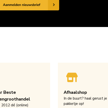
ar Beste
Afhaalshop
In de buurt? haal gerust je
engroothandel
pakketje op!
s 2012 dé (online)