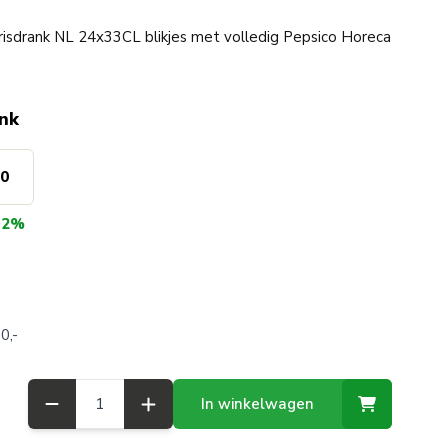
 Frisdrank NL 24x33CL blikjes met volledig Pepsico Horeca
ink
50
12%
0,-
Aantal
In winkelwagen