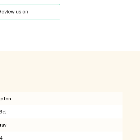
ipton
3cl
ray
4