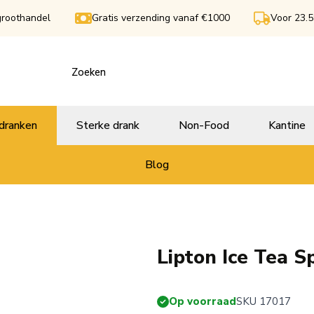
groothandel
Gratis verzending vanaf €1000
Voor 23.5
dranken
Sterke drank
Non-Food
Kantine
Blog
Lipton Ice Tea S
Op voorraad
SKU 17017