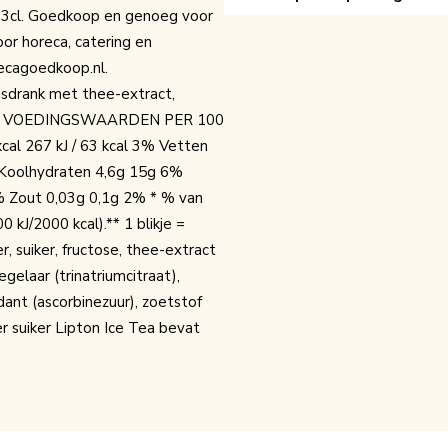
33cl. Goedkoop en genoeg voor
oor horeca, catering en
ecagoedkoop.nl.
drank met thee-extract,
prong. VOEDINGSWAARDEN PER 100
al 267 kJ / 63 kcal 3% Vetten
Koolhydraten 4,6g 15g 6%
% Zout 0,03g 0,1g 2% * % van
J/2000 kcal).** 1 blikje =
suiker, fructose, thee-extract
egelaar (trinatriumcitraat),
dant (ascorbinezuur), zoetstof
r suiker Lipton Ice Tea bevat