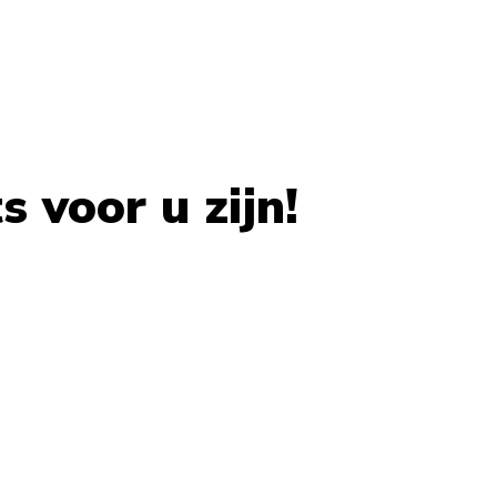
 voor u zijn!
 carousel navigation using the skip links.