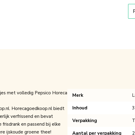
ikjes met volledig Pepsico Horeca
Merk
L
Inhoud
3
oop.nl. Horecagoedkoop.nl biedt
erlijk verfrissend en bevat
Verpakking
T
frisdrank en passend bij elke
ere ijskoude groene thee!
Aantal per verpakking
2