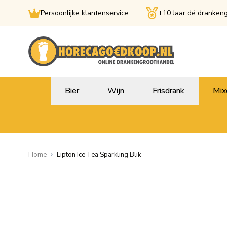
Persoonlijke klantenservice
+10 Jaar dé dranken
Ga naar de inhoud
Bier
Wijn
Frisdrank
Mix
Home
Lipton Ice Tea Sparkling Blik