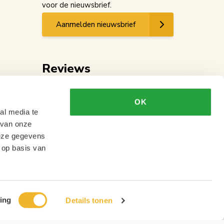
voor de nieuwsbrief.
Aanmelden nieuwsbrief
Reviews
OK
al media te
 van onze
deze gegevens
 op basis van
ing
Details tonen