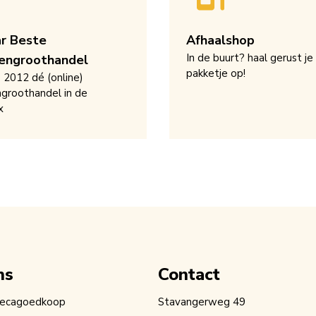
ar Beste
Afhaalshop
In de buurt? haal gerust je
engroothandel
pakketje op!
s 2012 dé (online)
groothandel in de
x
ns
Contact
recagoedkoop
Stavangerweg 49