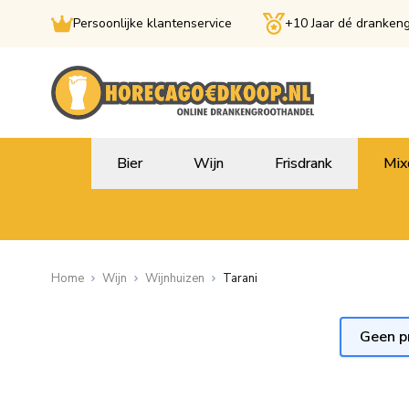
Persoonlijke klantenservice
+10 Jaar dé dranken
Ga naar de inhoud
Bier
Wijn
Frisdrank
Mix
Home
Wijn
Wijnhuizen
Tarani
Geen p