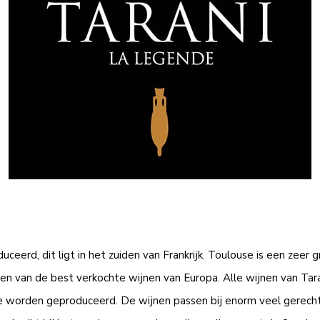
erd, dit ligt in het zuiden van Frankrijk. Toulouse is een zeer gr
en van de best verkochte wijnen van Europa. Alle wijnen van Tar
 worden geproduceerd. De wijnen passen bij enorm veel gerech