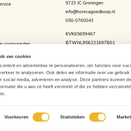
9723 JC Groningen
ervice
info@horecagoedkoop.nl
050-0760043
KVK
65699467
BTW
NL856221697B01
e voorwaarden
IBAN
NL36RABO0154525936
erklaring
ik van cookies
ontent en advertenties te personaliseren, om functies voor soci
erkeer te analyseren. Ook delen we informatie over uw gebruik
or social media, adverteren en analyse. Deze partners kunnen 
ormatie die u aan ze heeft verstrekt of die ze hebben verzameld
es.
Voorkeuren
Statistieken
Market