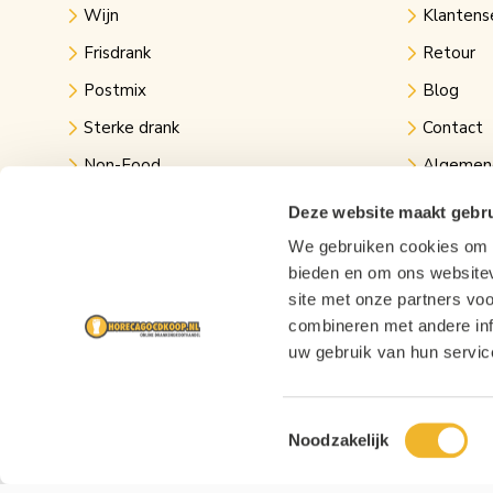
Wijn
Klantens
Frisdrank
Retour
Postmix
Blog
Sterke drank
Contact
Non-Food
Algemen
Kantine
Privacy v
Deze website maakt gebru
Evenementen
Links
We gebruiken cookies om c
bieden en om ons websitev
Festival bier
site met onze partners vo
combineren met andere inf
uw gebruik van hun servic
Toestemmingsselectie
Noodzakelijk