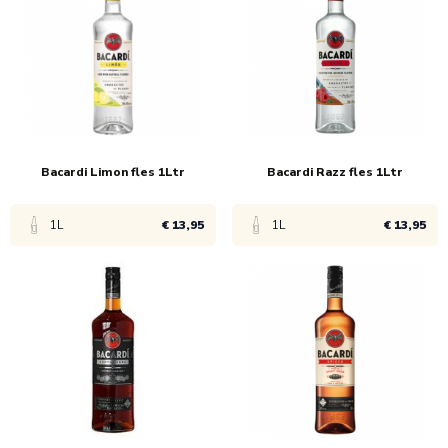
1x
€ 18,65
1x
€ 15,90
12x
€ 13,25
Bacardi Limon fles 1Ltr
Bacardi Razz fles 1Ltr
1L
€ 13,95
1L
€ 13,95
Bekijk product
Bekijk product
1x
€ 15,45
1x
€ 15,45
6x
€ 14,45
6x
€ 14,45