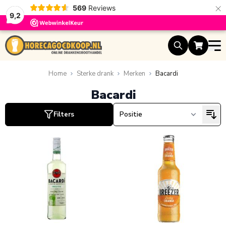
×
569
Reviews
9,2
Ga naar de inhoud
ucten
ucten
Home
Sterke drank
Merken
Bacardi
Bacardi
Filters
ucten
ucten
ucten
ucten
ucten
ucten