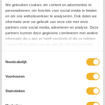
We gebruiken cookies om content en advertenties te
personaliseren, om functies voor social media te bieden
en om ons websiteverkeer te analyseren. Ook delen we
Bacardi
informatie over uw gebruik van onze site met onze
partners voor social media, adverteren en analyse. Deze
partners kunnen deze gegevens combineren met andere
Bacardi
is een van de toonaangevende merken op het gebied van sterke
informatie die u aan ze heeft verstrekt of die ze hebben
drank. Niet alleen vanwege de grote variëteit in het assortiment, maar
verzameld op basis van uw gebruik van hun services.
ook doordat het bedrijf al meer dan 150 jaar (sinds de oprichting) in
handen is van dezelfde familie. Bacardi beschikt over een groot aanbod
in
rum
met verschillende soorten en smaken. De meest bekende is toch
Toestemmingsselectie
wel de Bacardi
Carta Blanca
, nergens goedkoper dan bij
Noodzakelijk
Horecagoedkoop! Voorziet u uw klanten of gasten van
Bacardi rum
?
Koop uw flessen dan voordelig in bij Horecagoedkoop. Wij bieden u de
meest populaire Bacardi soorten zodat u uw voorraad snel weer gevuld
Voorkeuren
hebt.
Statistieken
Over Bacardi rum
Dankzij de rijke geschiedenis is er over Bacardi ontzettend veel te
vertellen. Het begon allemaal op 4 februari 1862 toen Facundo Bacardí