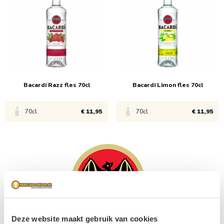
1x
€ 19,95
1x
€ 12,45
6x
€ 18,95
6x
€ 11,45
Bacardi Razz fles 70cl
Bacardi Limon fles 70cl
70cl
€ 11,95
70cl
€ 11,95
Bekijk product
Bekijk product
1x
€ 12,95
1x
€ 12,95
6x
€ 11,95
6x
€ 11,95
Deze website maakt gebruik van cookies