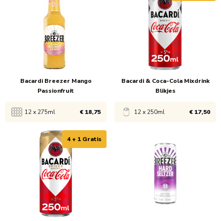
1x
€ 23,45
1x
€ 23,45
5x
€ 18,75
5x
€ 18,75
Bacardi Breezer Mango
Bacardi & Coca-Cola Mixdrink
Passionfruit
Blikjes
12 x 275ml
€ 18,75
12 x 250ml
€ 17,50
4 + 1 Gratis
Bekijk product
Bekijk product
1x
€ 23,45
1x
€ 21,90
5x
€ 18,75
5x
€ 17,50