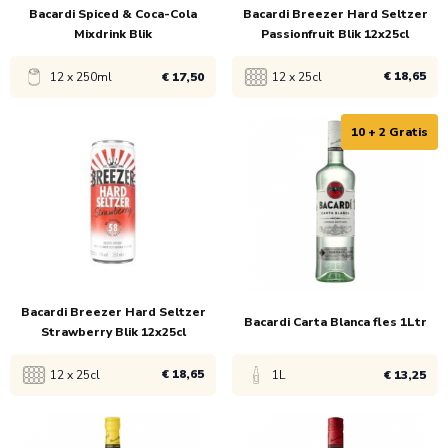
Bacardi Spiced & Coca-Cola
Bacardi Breezer Hard Seltzer
Mixdrink Blik
Passionfruit Blik 12x25cl
€ 18,65
12 x 250ml
€ 17,50
12 x 25cl
10 + 2 Gratis
Bekijk product
Bekijk product
1x
€ 21,90
1x
€ 18,65
5x
€ 17,50
Bacardi Breezer Hard Seltzer
Bacardi Carta Blanca fles 1Ltr
Strawberry Blik 12x25cl
€ 18,65
12 x 25cl
1L
€ 13,25
Bekijk product
Bekijk product