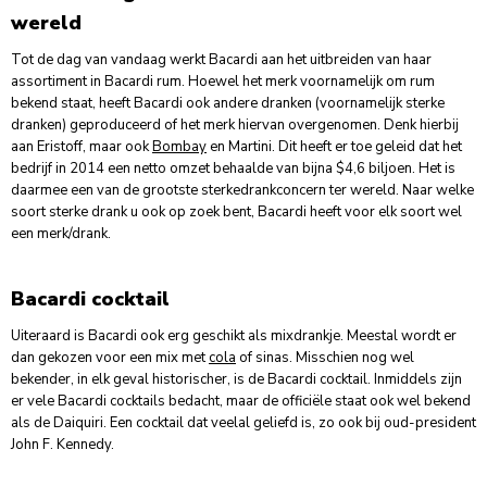
wereld
Tot de dag van vandaag werkt Bacardi aan het uitbreiden van haar
assortiment in Bacardi rum. Hoewel het merk voornamelijk om rum
bekend staat, heeft Bacardi ook andere dranken (voornamelijk sterke
dranken) geproduceerd of het merk hiervan overgenomen. Denk hierbij
aan Eristoff, maar ook
Bombay
en Martini. Dit heeft er toe geleid dat het
bedrijf in 2014 een netto omzet behaalde van bijna $4,6 biljoen. Het is
daarmee een van de grootste sterkedrankconcern ter wereld. Naar welke
soort sterke drank u ook op zoek bent, Bacardi heeft voor elk soort wel
een merk/drank.
Bacardi cocktail
Uiteraard is Bacardi ook erg geschikt als mixdrankje. Meestal wordt er
dan gekozen voor een mix met
cola
of sinas. Misschien nog wel
bekender, in elk geval historischer, is de Bacardi cocktail. Inmiddels zijn
er vele Bacardi cocktails bedacht, maar de officiële staat ook wel bekend
als de Daiquiri. Een cocktail dat veelal geliefd is, zo ook bij oud-president
John F. Kennedy.