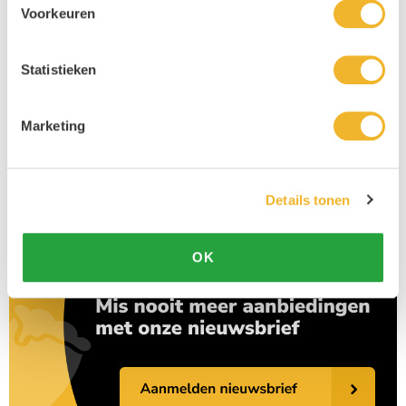
Voorkeuren
Bestel eenvoudig en snel bij Horecagoedkoop
Statistieken
Bij Horecagoedkoop hebben we een mooi assortiment met
shiraz wijnen
van verschillende producenten en uit diverse landen. Wij bieden de
laagste prijsgarantie en gratis verzending bij bestellingen vanaf €1000.
Marketing
Bestelt u voor 23.59 uur, dan wordt uw bestelling de volgende dag
verzonden. Heeft u vragen of opmerkingen? Neem dan gerust contact op
met onze persoonlijke klantenservice via
info@horecagoedkoop.nl
.
Details tonen
OK