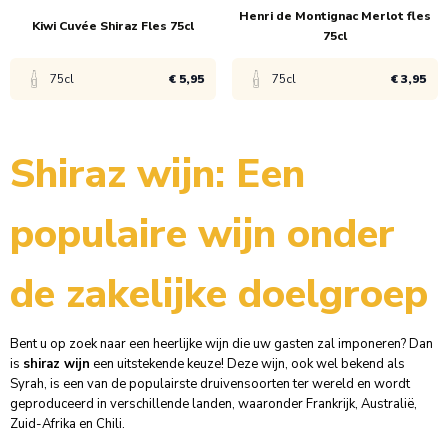
Henri de Montignac Merlot fles
Kiwi Cuvée Shiraz Fles 75cl
ucten
75cl
75cl
€ 5,95
75cl
€ 3,95
Bekijk product
Bekijk product
Shiraz wijn: Een
1x
€ 6,45
1x
€ 4,95
populaire wijn onder
6x
€ 5,95
6x
€ 3,95
de zakelijke doelgroep
Bent u op zoek naar een heerlijke wijn die uw gasten zal imponeren? Dan
is
shiraz wijn
een uitstekende keuze! Deze wijn, ook wel bekend als
Syrah, is een van de populairste druivensoorten ter wereld en wordt
geproduceerd in verschillende landen, waaronder Frankrijk, Australië,
Zuid-Afrika en Chili.