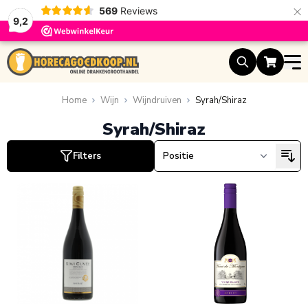
×
569
Reviews
9,2
Ga naar de inhoud
uct
Home
Wijn
Wijndruiven
Syrah/Shiraz
Syrah/Shiraz
uct
Filters
uct
uct