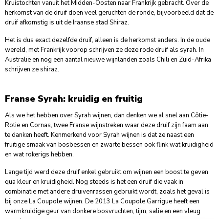
Kruistochten vanuit het Midden-Oosten naar Frankrijk gebracht. Over de
herkomst van de druif doen veel geruchten de ronde, bijvoorbeeld dat de
druif afkomstig is uit de Iraanse stad Shiraz.
Het is dus exact dezelfde druif, alleen is de herkomst anders. In de oude
wereld, met Frankrijk voorop schrijven ze deze rode druif als syrah. In
Australië en nog een aantal nieuwe wijnlanden zoals Chili en Zuid-Afrika
schrijven ze shiraz.
Franse Syrah: kruidig en fruitig
Als we het hebben over Syrah wijnen, dan denken we al snel aan Côtie-
Rotie en Cornas, twee Franse wijnstreken waar deze druif zijn faam aan
te danken heeft. Kenmerkend voor Syrah wijnen is dat ze naast een
fruitige smaak van bosbessen en zwarte bessen ook flink wat kruidigheid
en wat rokerigs hebben.
Lange tijd werd deze druif enkel gebruikt om wijnen een boost te geven
qua kleur en kruidigheid. Nog steeds is het een druif die vaak in
combinatie met andere druivenrassen gebruikt wordt, zoals het geval is
bij onze La Coupole wijnen. De 2013 La Coupole Garrigue heeft een
warmkruidige geur van donkere bosvruchten, tijm, salie en een vleug