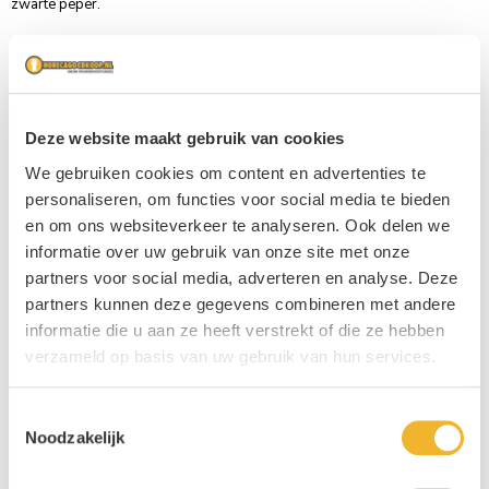
zwarte peper.
Qua smaak is de wijn vol en rond met bramen, kersen en geurige toets
Provençaalse kruiden (garrigue).
Australische Shiraz: rijp, zoet en krachtig
Deze website maakt gebruik van cookies
In de negentiende eeuw werd de Syrah-druif aangeplant in Australië,
We gebruiken cookies om content en advertenties te
waar deze de naam Shiraz kreeg, en inmiddels is het de meest
personaliseren, om functies voor social media te bieden
aangeplante druif in het land! Shiraz wijnen uit Australië zijn in
en om ons websiteverkeer te analyseren. Ook delen we
vergelijking met Syrah wijnen rijper, zoeter en krachtiger. Zo is de Kiwi
informatie over uw gebruik van onze site met onze
Cuvée Shiraz Fles 75cl een krachtige en fruitrijke wijn met soepele
afdronk.
partners voor social media, adverteren en analyse. Deze
partners kunnen deze gegevens combineren met andere
Erg populair is ook de Vinarius Chiraz rode wijn 12x25cl. Zoals de naam
informatie die u aan ze heeft verstrekt of die ze hebben
het al zegt is dit een krachtige rode wijn, met een verrassende smaak. De
verzameld op basis van uw gebruik van hun services.
Vinarius is een zachte, krachtige Shiraz met rijp donker fruit in een
eenpersoons-flesje.
Toestemmingsselectie
Bovendien bieden de bubbels (fris) goede tegenhang aan de fruittonen.
Noodzakelijk
Bij Horecagoedkoop hebben we een mooi aanbod met
wijn
van
verschillende producenten uit diverse landen.