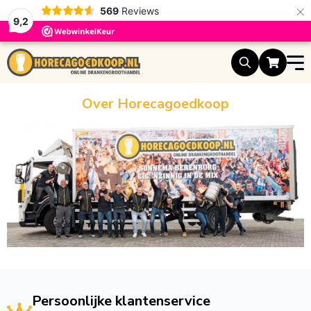
×
569
Reviews
9,2
Ga naar de inhoud
Over Horecagoedkoop
Persoonlijke klantenservice