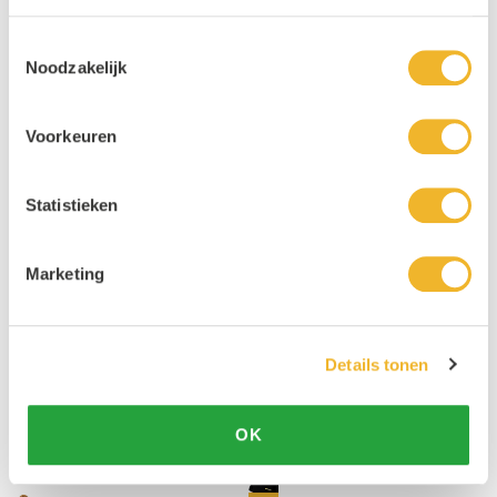
rik
Toestemmingsselectie
Noodzakelijk
Voorkeuren
Ge
Ci
rri
sc
Statistieken
t
a
Marketing
Details tonen
M
La
arl
rs
OK
o