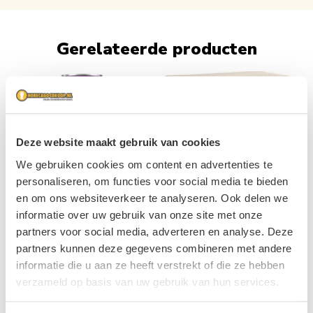
Gerelateerde producten
Navigating through the elements of the carousel is possible usin
Press to skip carousel
Press to go to carousel navigation
Deze website maakt gebruik van cookies
We gebruiken cookies om content en advertenties te
personaliseren, om functies voor social media te bieden
en om ons websiteverkeer te analyseren. Ook delen we
Premium Low Calorie Ice-Tea
informatie over uw gebruik van onze site met onze
Fanta Cassis NL Blik 24x33cl
Peach Postmix 5L
partners voor social media, adverteren en analyse. Deze
partners kunnen deze gegevens combineren met andere
€ 46,99
24 x 33cl
€ 15,75
5L
informatie die u aan ze heeft verstrekt of die ze hebben
verzameld op basis van uw gebruik van hun services.
Bekijk product
Bekijk product