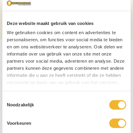
Maximaal 8 smaken frisdrank , vruchtensappen en koud water met of
zonder bubbels. Met vrije uitgifte of optioneel met contactloos betaal
unit. Eenvoudige bediening Geen gesleep meer met kratten of blikken
Geen statiegeld of retouren meer Tot 70% goedkoper Milieuvriendelijk
Deze website maakt gebruik van cookies
20% Besparing op personeel.
We gebruiken cookies om content en advertenties te
personaliseren, om functies voor social media te bieden
en om ons websiteverkeer te analyseren. Ook delen we
informatie over uw gebruik van onze site met onze
partners voor social media, adverteren en analyse. Deze
partners kunnen deze gegevens combineren met andere
informatie die u aan ze heeft verstrekt of die ze hebben
verzameld op basis van uw gebruik van hun services.
Toestemmingsselectie
Noodzakelijk
Voorkeuren