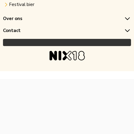
Festival bier
Over ons
Contact
Copyright © 2026 Horecagoedkoop.nl
Ontwikkeling
MNTN digital