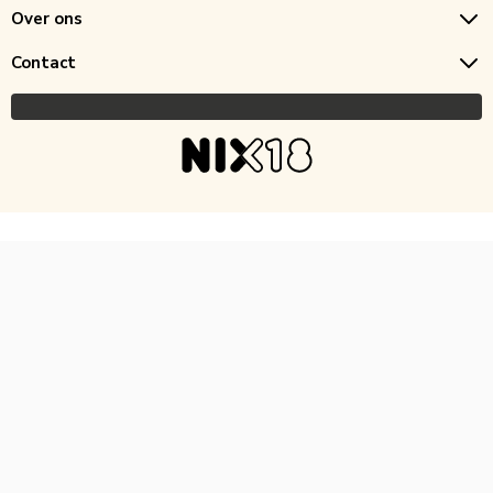
Over ons
Contact
Copyright © 2026 Horecagoedkoop.nl
Ontwikkeling
MNTN digital