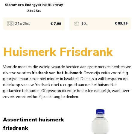
Slammers Energydrink Blik tray
24x25cl
€ 89,99
24 x 25cl
€ 7,99
10L
Bekijk product
Bekijk product
Huismerk Frisdrank
1x
€ 8,99
1x
€ 89,99
Voor de mensen die weinig waarde hechten aan grote merken hebben we
diverse soorten
frisdrank van het huismerk
. Deze zijn extra voordelig
150x
€ 7,99
geprijsd, maar zeker niet minder in kwaliteit. Dus als u wilt besparen op
de inkoop van uw frisdrank doet u er goed aan om het huismerk in
gedachten te houden. Of gewoon direct te bestellen natuurlijk, want over
zoveel voordeel hoef je niet lang te denken.
Assortiment huismerk
frisdrank