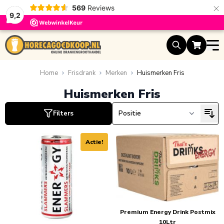
×
569
Reviews
9,2
Ga naar de inhoud
Home
Frisdrank
Merken
Huismerken Fris
Huismerken Fris
Filters
Actie!
Premium Energy Drink Postmix
10Ltr