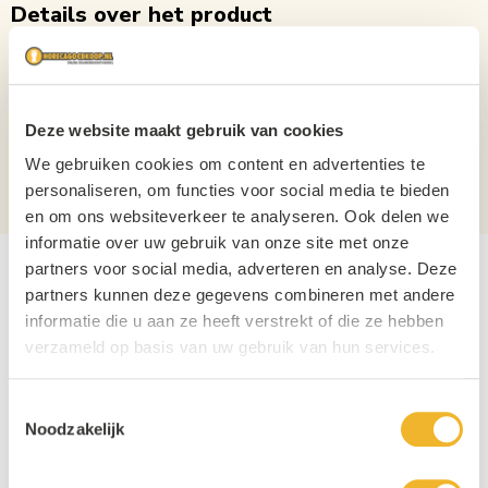
Details over het product
Sprite Refresh Voordeel Krat 12 x 1 Liter
Inhoud
1L
Deze website maakt gebruik van cookies
Verpakking
Krat
We gebruiken cookies om content en advertenties te
Aantal per verpakking
12
personaliseren, om functies voor social media te bieden
en om ons websiteverkeer te analyseren. Ook delen we
informatie over uw gebruik van onze site met onze
partners voor social media, adverteren en analyse. Deze
partners kunnen deze gegevens combineren met andere
informatie die u aan ze heeft verstrekt of die ze hebben
verzameld op basis van uw gebruik van hun services.
Toestemmingsselectie
Noodzakelijk