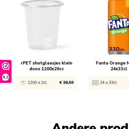
rPET shotglaasjes klein
Fanta Orange N
doos 1200x20cc
24x33cl
9,2
1200 x 2cl
€ 36,50
24 x 33cl
Bekijk product
Bekijk product
1x
€ 37,50
1x
€ 16,75
Andere produ