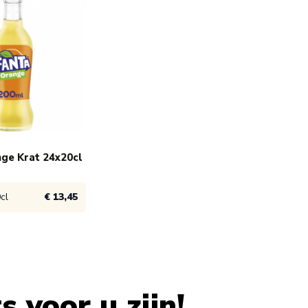
ge Krat 24x20cl
cl
€ 13,45
duct
14,45
 voor u zijn!