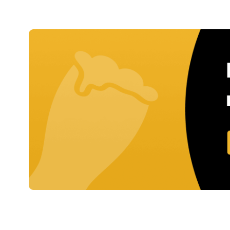
1x
€ 17,99