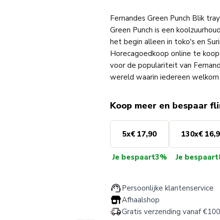
Fernandes Green Punch Blik tra
Green Punch is een koolzuurhou
het begin alleen in toko's en Sur
Horecagoedkoop online te koop. 
voor de populariteit van Fernand
wereld waarin iedereen welkom is
Koop meer en bespaar fl
5
x
€ 17,90
130
x
€ 16,
Je bespaart
3%
Je bespaart
Persoonlijke klantenservice
Afhaalshop
Gratis verzending vanaf €100