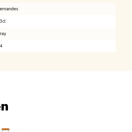
ernandes
3cl
ray
4
en
 carousel navigation using the skip links.