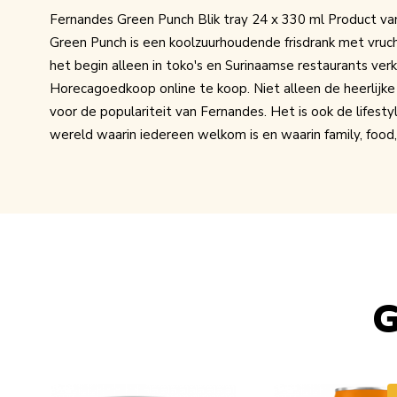
Fernandes Green Punch Blik tray 24 x 330 ml Product v
Green Punch is een koolzuurhoudende frisdrank met vru
het begin alleen in toko's en Surinaamse restaurants verkr
Horecagoedkoop online te koop. Niet alleen de heerlijk
voor de populariteit van Fernandes. Het is ook de lifest
wereld waarin iedereen welkom is en waarin family, food, 
G
Navigating through the elements of the carousel is possib
Press to skip carousel