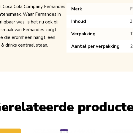
an Coca Cola Company Fernandes
Merk
F
chtensmaak. Waar Fernandes in
Inhoud
3
ijgbaar was, is het nu ook bij
e smaak van Fernandes zorgt
Verpakking
T
yle die eromheen hangt, een
& drinks centraal staan.
Aantal per verpakking
2
erelateerde product
le using the tab key. You can skip the carousel or go straight to