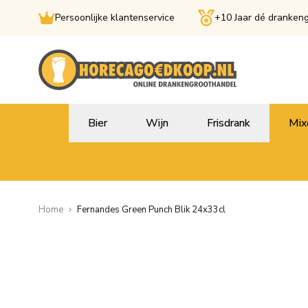
Persoonlijke klantenservice
+10 Jaar dé dranken
Ga naar de inhoud
Bier
Wijn
Frisdrank
Mix
Home
Fernandes Green Punch Blik 24x33cl