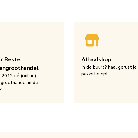
ar Beste
Afhaalshop
In de buurt? haal gerust je
engroothandel
pakketje op!
s 2012 dé (online)
groothandel in de
x