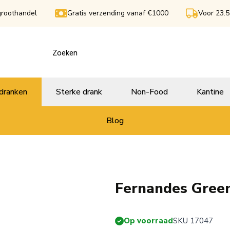
groothandel
Gratis verzending vanaf €1000
Voor 23.5
dranken
Sterke drank
Non-Food
Kantine
Blog
Fernandes Green
Op voorraad
SKU 17047