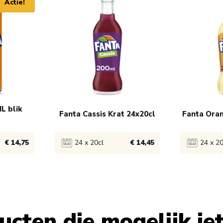
Actie!
L blik
Fanta Cassis Krat 24x20cl
Fanta Oran
€ 14,75
24 x 20cl
€ 14,45
24 x 20
Bekijk product
Bekijk pro
1x
€ 15,45
1x
€ 
cten die mogelijk iets