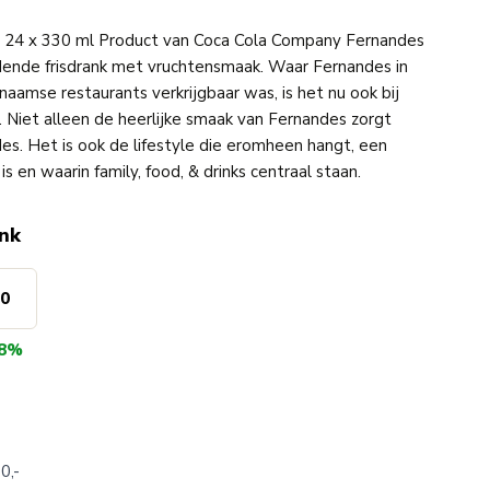
y 24 x 330 ml Product van Coca Cola Company Fernandes
dende frisdrank met vruchtensmaak. Waar Fernandes in
inaamse restaurants verkrijgbaar was, is het nu ook bij
Niet alleen de heerlijke smaak van Fernandes zorgt
es. Het is ook de lifestyle die eromheen hangt, een
 en waarin family, food, & drinks centraal staan.
ink
90
8%
0,-