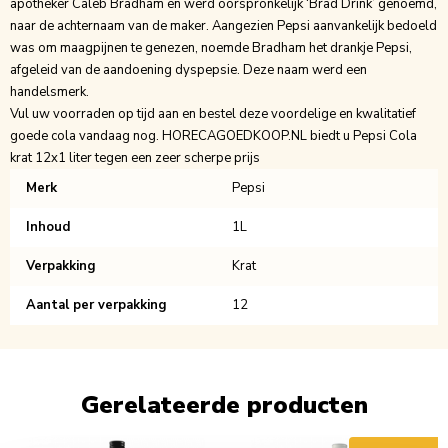
apotheker Caleb Bradham en werd oorspronkelijk ‘Brad Drink’ genoemd,
naar de achternaam van de maker. Aangezien Pepsi aanvankelijk bedoeld
was om maagpijnen te genezen, noemde Bradham het drankje Pepsi,
afgeleid van de aandoening dyspepsie. Deze naam werd een
handelsmerk.
Vul uw voorraden op tijd aan en bestel deze voordelige en kwalitatief
goede cola vandaag nog. HORECAGOEDKOOP.NL biedt u Pepsi Cola
krat 12x1 liter tegen een zeer scherpe prijs
Merk
Pepsi
Inhoud
1L
Verpakking
Krat
Aantal per verpakking
12
Gerelateerde producten