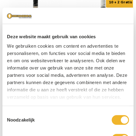
Navigating through the elements of the carousel is possible usin
Press to skip carousel
10 + 2 Gratis
Deze website maakt gebruik van cookies
We gebruiken cookies om content en advertenties te
personaliseren, om functies voor social media te bieden
Bacardi Spiced fles 1Ltr
Bacardi Carta Blanca fles 1Ltr
en om ons websiteverkeer te analyseren. Ook delen we
informatie over uw gebruik van onze site met onze
partners voor social media, adverteren en analyse. Deze
1L
€ 18,95
1L
€ 13,25
partners kunnen deze gegevens combineren met andere
informatie die u aan ze heeft verstrekt of die ze hebben
Bekijk product
Bekijk product
Andere producten die mogelijk iets
verzameld op basis van uw gebruik van hun services.
voor u zijn!
1x
€ 19,95
1x
€ 15,90
Toestemmingsselectie
Navigating through the elements of the carousel is possible usin
Press to skip carousel
Noodzakelijk
6x
€ 18,95
12x
€ 13,25