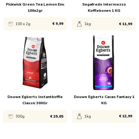
Pickwick Green Tea Lemon Env.
Segafredo Intermezzo
100x2gr
Koffiebonen 1 KG
€ 9,99
100 x 2g
1kg
€ 11,99
Bekijk product
Bekijk product
1x
€ 9,99
1x
€ 13,99
8x
€ 11,99
Douwe Egberts Instantkoffie
Douwe Egberts Cacao Fantasy 1
Classic 300Gr
KG
€ 12,99
300g
€ 25,65
1kg
Bekijk product
Bekijk product