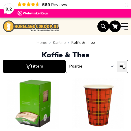
×
569
Reviews
9,2
Ga naar de inhoud
uct
Home
Kantine
Koffie & Thee
Koffie & Thee
ucten
Filters
ucten
uct
uct
uct
uct
uct