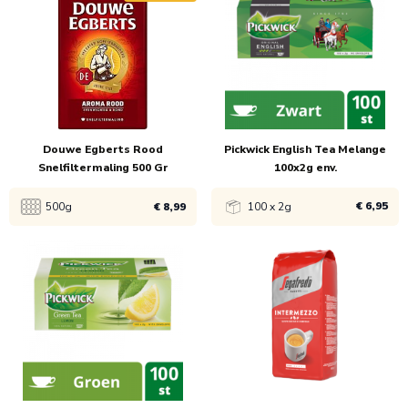
1x
€ 23,95
1x
€ 25,99
Douwe Egberts Rood
Pickwick English Tea Melange
Snelfiltermaling 500 Gr
100x2g env.
€ 6,95
500g
€ 8,99
100 x 2g
Bekijk product
Bekijk product
1x
€ 9,99
1x
€ 6,95
6x
€ 8,99