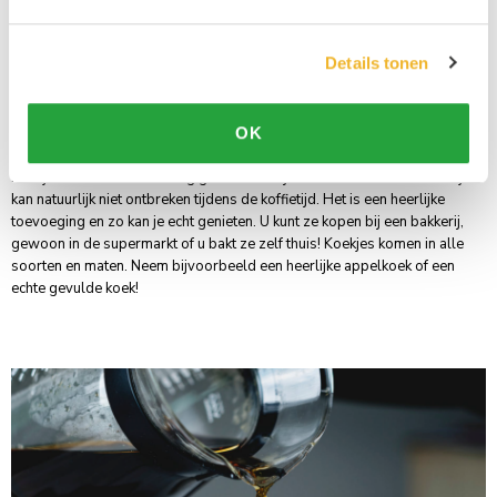
theesoorten. Thee is ook nog eens heel erg goed voor je gezondheid.
Buiten dat het natuurlijk geen slechte suikers bevat, is het goed tegen
tandbederf, is het bloeddrukverlagend en heb je minder kans op diabetes
Details tonen
type twee.
OK
Koekjes
Koekjes worden al heel lang gedronken bij de koffie en thee. Een koekje
kan natuurlijk niet ontbreken tijdens de koffietijd. Het is een heerlijke
toevoeging en zo kan je echt genieten. U kunt ze kopen bij een bakkerij,
gewoon in de supermarkt of u bakt ze zelf thuis! Koekjes komen in alle
soorten en maten. Neem bijvoorbeeld een heerlijke appelkoek of een
echte gevulde koek!