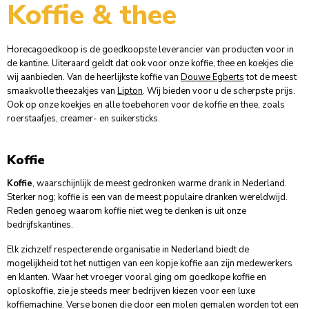
Koffie & thee
1x
€ 26,65
1x
€ 12,99
Horecagoedkoop is de goedkoopste leverancier van producten voor in
de kantine. Uiteraard geldt dat ook voor onze koffie, thee en koekjes die
6x
€ 25,65
wij aanbieden. Van de heerlijkste koffie van
Douwe Egberts
tot de meest
smaakvolle theezakjes van
Lipton
. Wij bieden voor u de scherpste prijs.
Ook op onze koekjes en alle toebehoren voor de koffie en thee, zoals
roerstaafjes, creamer- en suikersticks.
Koffie
Koffie
, waarschijnlijk de meest gedronken warme drank in Nederland.
Sterker nog; koffie is een van de meest populaire dranken wereldwijd.
Reden genoeg waarom koffie niet weg te denken is uit onze
bedrijfskantines.
Elk zichzelf respecterende organisatie in Nederland biedt de
mogelijkheid tot het nuttigen van een kopje koffie aan zijn medewerkers
en klanten. Waar het vroeger vooral ging om goedkope koffie en
oploskoffie, zie je steeds meer bedrijven kiezen voor een luxe
koffiemachine. Verse bonen die door een molen gemalen worden tot een