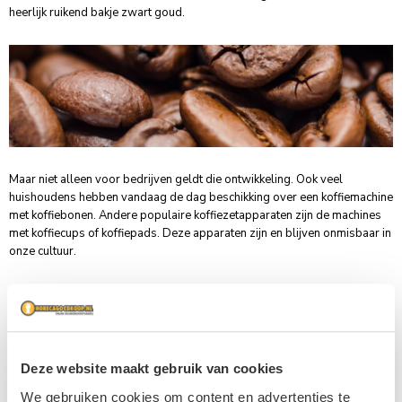
heerlijk ruikend bakje zwart goud.
Maar niet alleen voor bedrijven geldt die ontwikkeling. Ook veel
huishoudens hebben vandaag de dag beschikking over een koffiemachine
met koffiebonen. Andere populaire koffiezetapparaten zijn de machines
met koffiecups of koffiepads. Deze apparaten zijn en blijven onmisbaar in
onze cultuur.
Cafeïne
Koffie wordt bereid op basis van
water
en gedroogde en gebrande
zaden van de koffieplant (koffiebonen) en bevat het oppeppende en
Deze website maakt gebruik van cookies
verslavende middel cafeïne. Discussie over de invloed van koffie op de
gezondheid blijft bestaan. Toch zou gematigde consumptie nog altijd
We gebruiken cookies om content en advertenties te