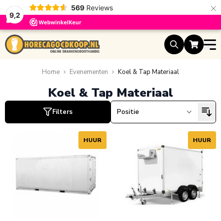
×
569
Reviews
9,2
Ga naar de inhoud
uct
Home
Evenementen
Koel & Tap Materiaal
Koel & Tap Materiaal
ucten
Filters
HUUR
HUUR