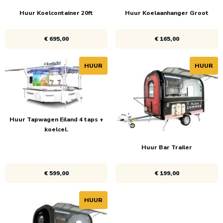
Huur Koelcontainer 20ft
Huur Koelaanhanger Groot
€ 695,00
€ 165,00
HUUR
HUUR
Bekijk product
Bekijk product
1x
€ 695,00
1x
€ 165,00
Huur Tapwagen Eiland 4 taps +
koelcel.
Huur Bar Trailer
€ 599,00
€ 199,00
HUUR
Bekijk product
Bekijk product