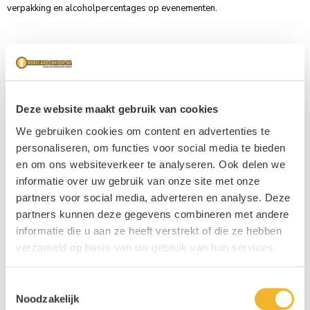
verpakking en alcoholpercentages op evenementen.
Bijbestellen & Retouren
Alle producten onder dit kopje zijn iets duurder dan u van ons gewend
bent. Maar u kunt ervan uitgaan dat deze producten altijd ruim op
voorraad zijn, waardoor het bij extra drukte altijd mogelijk is deze
Deze website maakt gebruik van cookies
producten snel bij te bestellen. Daarnaast heeft u de mogelijkheid alle
producten, die overgebleven zijn na uw evenement en onaangebroken
We gebruiken cookies om content en advertenties te
nog in de originele verpakking zitten,
RETOUR
te sturen. Na controle
personaliseren, om functies voor social media te bieden
zullen deze producten geheel vergoed worden. Het retour nemen, tellen,
en om ons websiteverkeer te analyseren. Ook delen we
uitzoeken, crediteren brengt veel werk met zich mee en kost ons
informatie over uw gebruik van onze site met onze
behoorlijk wat tijd. Vandaar deze kleine toeslag.
partners voor social media, adverteren en analyse. Deze
partners kunnen deze gegevens combineren met andere
informatie die u aan ze heeft verstrekt of die ze hebben
verzameld op basis van uw gebruik van hun services.
Toestemmingsselectie
Noodzakelijk