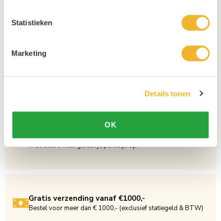
Persoonlijke klantenservice
Maandag t/m vrijdag van 09.00 tot 16.00 staat onze
Statistieken
vakkundige klantenservice klaar.
Marketing
15 Jaar Beste Drankengroothandel
Al sinds 2012 dé (online) drankengroothandel in de Benelux
Details tonen
OK
Afhaalshop
In de buurt? haal gerust je pakketje op!
Gratis verzending vanaf €1000,-
Bestel voor meer dan € 1000,- (exclusief statiegeld & BTW)