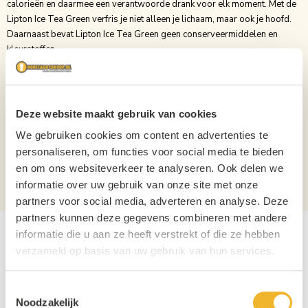
calorieën en daarmee een verantwoorde drank voor elk moment. Met de
Lipton Ice Tea Green verfris je niet alleen je lichaam, maar ook je hoofd.
Daarnaast bevat Lipton Ice Tea Green geen conserveermiddelen en
kleurstoffen.
Haal uw Lipton Ice Tea Green in PET flessen of glazen Horeca flesjes
voordelig online bij Horecagoedkoop.nl of Drankuwel.nl
Merk
Lipton
Deze website maakt gebruik van cookies
Inhoud
1,1L
We gebruiken cookies om content en advertenties te
personaliseren, om functies voor social media te bieden
Verpakking
Krat
en om ons websiteverkeer te analyseren. Ook delen we
Aantal per verpakking
12
informatie over uw gebruik van onze site met onze
partners voor social media, adverteren en analyse. Deze
partners kunnen deze gegevens combineren met andere
informatie die u aan ze heeft verstrekt of die ze hebben
verzameld op basis van uw gebruik van hun services.
Toestemmingsselectie
Noodzakelijk