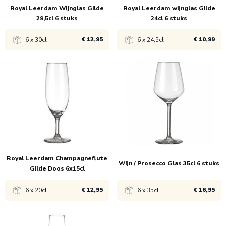
Royal Leerdam Wijnglas Gilde
Royal Leerdam wijnglas Gilde
29,5cl 6 stuks
24cl 6 stuks
€ 12,95
€ 10,99
6 x 30cl
6 x 24,5cl
Bekijk product
Bekijk product
1x
€ 12,95
1x
€ 10,99
Royal Leerdam Champagneflute
Wijn / Prosecco Glas 35cl 6 stuks
Gilde Doos 6x15cl
€ 12,95
€ 16,95
6 x 20cl
6 x 35cl
Bekijk product
Bekijk product