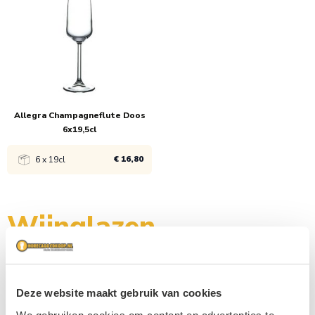
1x
€ 12,95
1x
€ 16,95
Allegra Champagneflute Doos
6x19,5cl
€ 16,80
6 x 19cl
Bekijk product
Wijnglazen
1x
€ 16,80
Deze website maakt gebruik van cookies