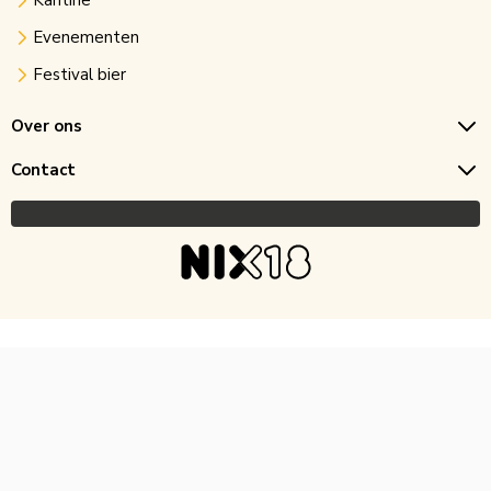
Kantine
Evenementen
Festival bier
Over ons
Contact
Copyright © 2026 Horecagoedkoop.nl
Ontwikkeling
MNTN digital