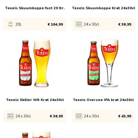
uct
Texels Skuumkoppe fust 20 ltr.
Texels Skuumkoppe Krat 24x30cl
ucten
20L
€ 104,99
24 x 30cl
€ 38,95
ucten
Bekijk product
Bekijk product
uct
1x
€ 106,99
1x
€ 39,95
ucten
3x
€ 104,99
3x
€ 38,95
Texels Skiller Wit Krat 24x30cl
Texels Overzee IPA krat 24x30cl
24 x 30cl
€ 38,95
24 x 30cl
€ 43,95
Bekijk product
Bekijk product