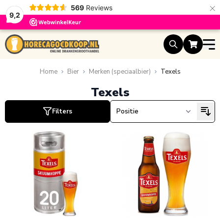
×
569
Reviews
9,2
Ga naar de inhoud
uct
uct
Home
Bier
Merken (speciaalbier)
Texels
uct
Texels
Filters
uct