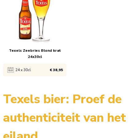
1x
€ 39,95
1x
€ 44,95
3x
€ 38,95
3x
€ 43,95
Texels Zeebries Blond krat
24x30cl
24 x 30cl
€ 38,95
Bekijk product
Texels bier: Proef de
1x
€ 39,95
authenticiteit van het
3x
€ 38,95
eiland