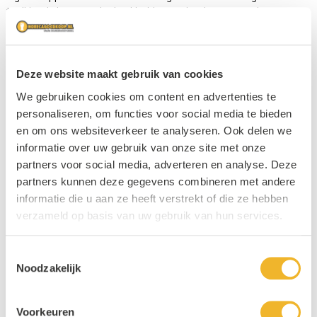
traditionele brouwmethoden. Het bier wordt gebrouwen op het
prachtige Waddeneiland Texel, waar het zuivere water, de Texelse gerst
en de speciale gist zorgen voor een onderscheidende smaakbeleving. Of
u nu houdt van een verfrissend blond bier, een krachtige bock of een
smaakvol witbier
, Texels biedt voor ieder wat wils.
Deze website maakt gebruik van cookies
We gebruiken cookies om content en advertenties te
Een rijke bierbeleving
personaliseren, om functies voor social media te bieden
en om ons websiteverkeer te analyseren. Ook delen we
Bij Horecagoedkoop.nl kunt u kiezen uit een breed scala aan Texels
informatie over uw gebruik van onze site met onze
speciaalbier. Ontdek bijvoorbeeld het verfrissende
Texels Skuumkoppe
,
een donker tarwebier met tonen van gebrande mout en karamel. Of
partners voor social media, adverteren en analyse. Deze
probeer de Texels Tripel, een krachtig en fruitig bier met een licht bittere
partners kunnen deze gegevens combineren met andere
afdronk. Voor de liefhebbers van witbier is er Texels Wit, een fris en
informatie die u aan ze heeft verstrekt of die ze hebben
fruitig bier met een vleugje citrus. En vergeet zeker niet de Texels Bock,
verzameld op basis van uw gebruik van hun services.
een seizoensbier dat bekendstaat om zijn volle smaak en warme
karakter.
Toestemmingsselectie
Noodzakelijk
Bestel Texels speciaalbier bij
Horecagoedkoop.nl
Voorkeuren