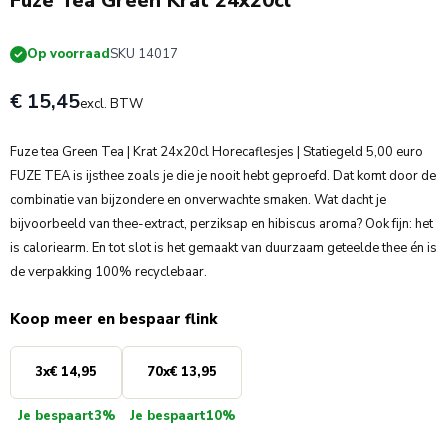
Fuze Tea Green Krat 24x20cl
Op voorraad
SKU 14017
€ 15,45
excl. BTW
Fuze tea Green Tea | Krat 24x20cl Horecaflesjes | Statiegeld 5,00 euro
FUZE TEA is ijsthee zoals je die je nooit hebt geproefd. Dat komt door de
combinatie van bijzondere en onverwachte smaken. Wat dacht je
bijvoorbeeld van thee-extract, perziksap en hibiscus aroma? Ook fijn: het
is caloriearm. En tot slot is het gemaakt van duurzaam geteelde thee én is
de verpakking 100% recyclebaar.
Koop meer en bespaar flink
3
x
€ 14,95
70
x
€ 13,95
Je bespaart
3%
Je bespaart
10%