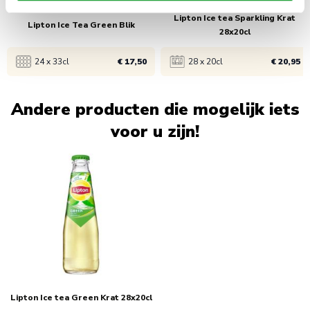
Lipton Ice tea Sparkling Krat
Lipton Ice Tea Green Blik
28x20cl
24 x 33cl
€ 17,50
28 x 20cl
€ 20,95
Bekijk product
Bekijk product
Andere producten die mogelijk iets
voor u zijn!
1x
€ 19,95
1x
€ 21,45
Navigating through the elements of the carousel is possible usin
Press to skip carousel
5x
€ 18,50
5x
€ 20,95
120x
€ 17,50
Lipton Ice tea Green Krat 28x20cl