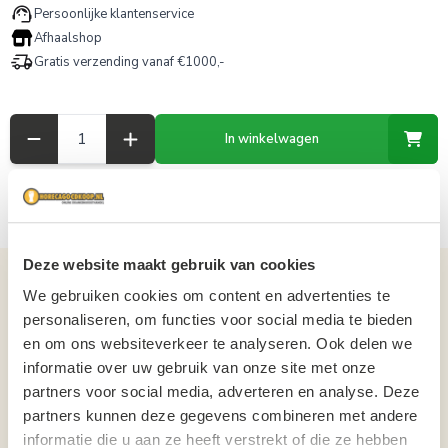
Persoonlijke klantenservice
Afhaalshop
Gratis verzending vanaf €1000,-
Aantal
In winkelwagen
Deze website maakt gebruik van cookies
Details over het product
We gebruiken cookies om content en advertenties te
personaliseren, om functies voor social media te bieden
Fuze tea Green Tea | Krat 24x20cl Horecaflesjes | Statiegeld 5,00 euro
en om ons websiteverkeer te analyseren. Ook delen we
FUZE TEA is ijsthee zoals je die je nooit hebt geproefd. Dat komt door de
informatie over uw gebruik van onze site met onze
combinatie van bijzondere en onverwachte smaken. Wat dacht je
partners voor social media, adverteren en analyse. Deze
bijvoorbeeld van thee-extract, perziksap en hibiscus aroma? Ook fijn: het
partners kunnen deze gegevens combineren met andere
is caloriearm. En tot slot is het gemaakt van duurzaam geteelde thee én is
informatie die u aan ze heeft verstrekt of die ze hebben
de verpakking 100% recyclebaar.