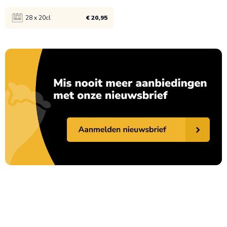
28 x 20cl
€ 20,95
Bekijk product
1x
€ 21,45
5x
€ 20,95