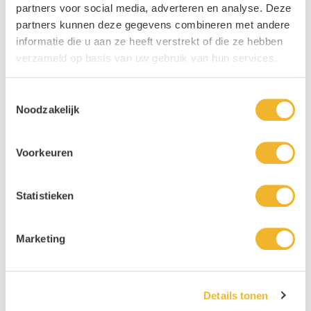
partners voor social media, adverteren en analyse. Deze
partners kunnen deze gegevens combineren met andere
informatie die u aan ze heeft verstrekt of die ze hebben
verzameld op basis van uw gebruik van hun services.
Hoe behoud frisdrank zijn prik? Uitleg en tips
Toestemmingsselectie
Noodzakelijk
Voorkeuren
Statistieken
Marketing
Details tonen