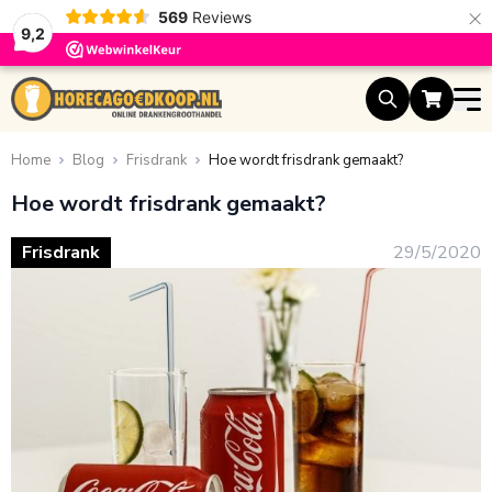
×
569
Reviews
9,2
Ga naar de inhoud
Home
Blog
Frisdrank
Hoe wordt frisdrank gemaakt?
Hoe wordt frisdrank gemaakt?
Frisdrank
29/5/2020