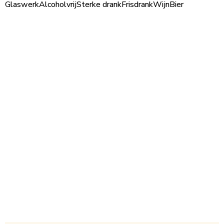
Glaswerk
Alcoholvrij
Sterke drank
Frisdrank
Wijn
Bier