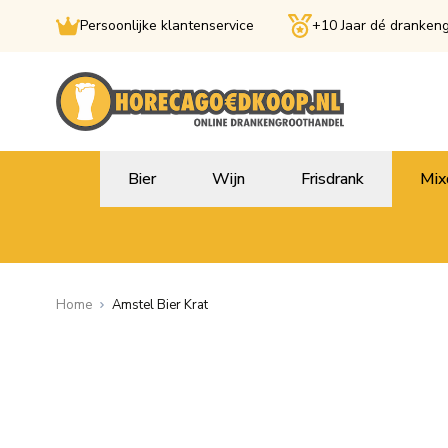
Persoonlijke klantenservice
+10 Jaar dé dranken
Ga naar de inhoud
Bier
Wijn
Frisdrank
Mix
Home
Amstel Bier Krat