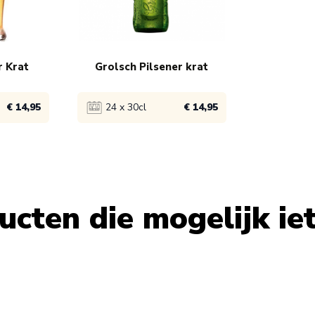
r Krat
Grolsch Pilsener krat
€ 14,95
24 x 30cl
€ 14,95
Bekijk product
1x
€ 16,45
cten die mogelijk iets
10x
€ 15,45
le using the tab key. You can skip the carousel or go straight to
70x
€ 14,95