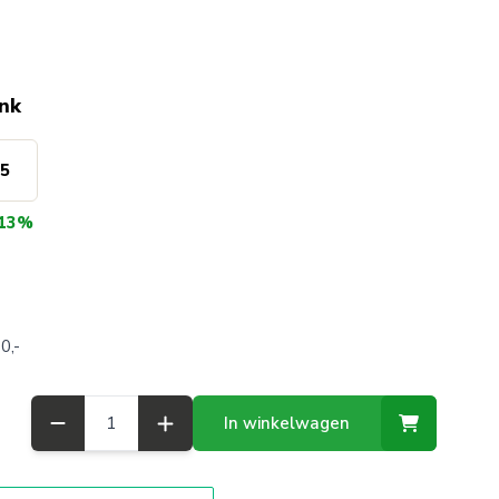
ink
65
13%
0,-
Aantal
In winkelwagen