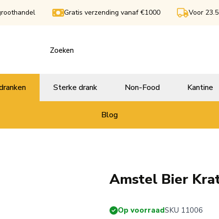
groothandel
Gratis verzending vanaf €1000
Voor 23.5
dranken
Sterke drank
Non-Food
Kantine
Blog
Amstel Bier Kra
Op voorraad
SKU 11006