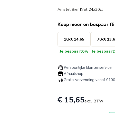
Amstel Bier Krat 24x30cl
Koop meer en bespaar fl
10
x
€ 14,65
70
x
€ 13,
Je bespaart
6%
Je bespaart
Persoonlijke klantenservice
Afhaalshop
Gratis verzending vanaf €100
€ 15,65
excl. BTW