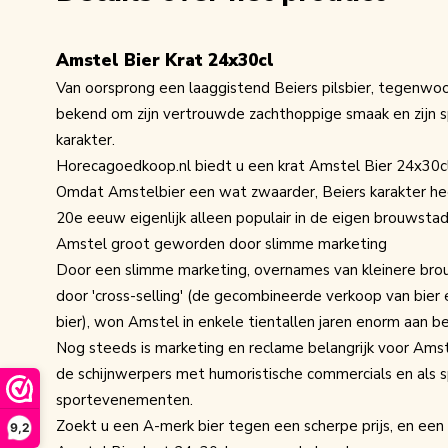
Amstel Bier Krat 24x30cl
Van oorsprong een laaggistend Beiers pilsbier, tegenwo
bekend om zijn vertrouwde zachthoppige smaak en zijn 
karakter.
Horecagoedkoop.nl biedt u een
krat Amstel Bier
24x30cl.
Omdat Amstelbier een wat zwaarder, Beiers karakter hee
20e eeuw eigenlijk alleen populair in de eigen brouwst
Amstel groot geworden door slimme marketing
Door een slimme marketing, overnames van kleinere brouw
door 'cross-selling' (de gecombineerde verkoop van bier e
bier), won Amstel in enkele tientallen jaren enorm aan b
Nog steeds is marketing en reclame belangrijk voor Amst
de schijnwerpers met humoristische commercials en als 
sportevenementen.
Zoekt u een A-merk bier tegen een scherpe prijs, en een e
9,2