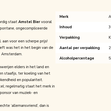
Merk
A
ordig staat
Amstel Bier
vooral
Inhoud
3
spontane, ongecompliceerde
Verpakking
K
 aan voor een scherpe prijs!
ft was het in het begin van de
Aantal per verpakking
2
ad Amsterdam.
Alcoholpercentage
erijen elders in het land en
n staafijs, ter koeling van het
ekendheid en populariteit.
el; regelmatig staat het merk in
sponsor van muziek- en
chte ‘allemansvriend’, dan is