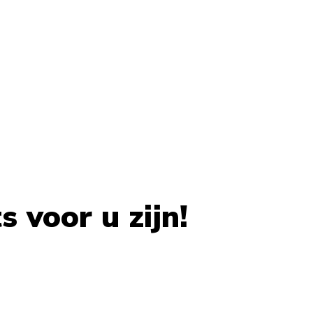
 voor u zijn!
 carousel navigation using the skip links.