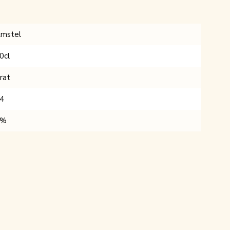
mstel
0cl
rat
4
5%