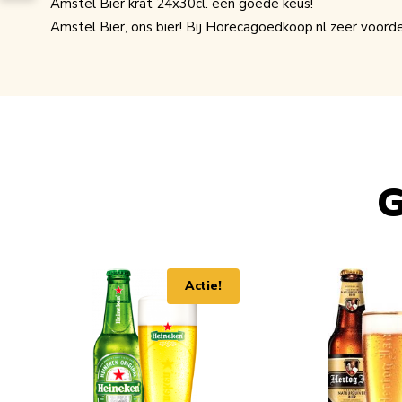
Amstel Bier krat 24x30cl. een goede keus!
Amstel Bier, ons bier! Bij Horecagoedkoop.nl zeer voordel
G
Navigating through the elements of the carousel is possib
Press to skip carousel
Actie!