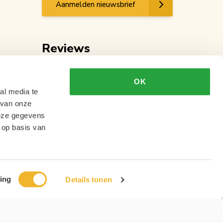
Aanmelden nieuwsbrief
Reviews
OK
al media te
 van onze
deze gegevens
 op basis van
ing
Details tonen
Ontwikkeling
MNTN digital