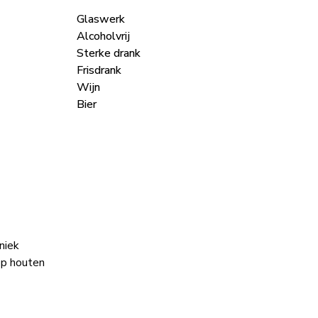
Glaswerk
Alcoholvrij
Sterke drank
Frisdrank
Wijn
Bier
niek
op houten