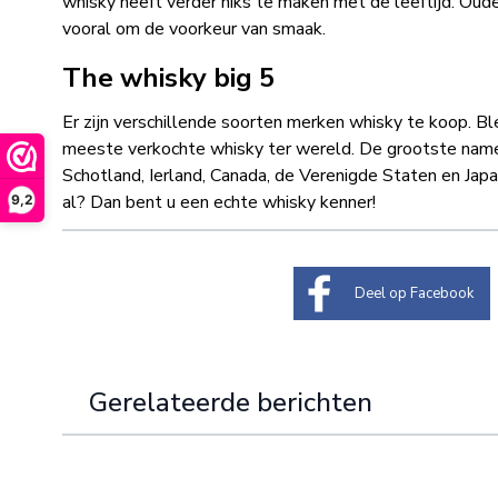
whisky heeft verder niks te maken met de leeftijd. Oude
vooral om de voorkeur van smaak.
The whisky big 5
Er zijn verschillende soorten merken whisky te koop.
meeste verkochte whisky ter wereld. De grootste name
Schotland, Ierland, Canada, de Verenigde Staten en Jap
al? Dan bent u een echte whisky kenner!
9,2
Deel op Facebook
Gerelateerde berichten