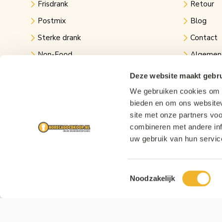
Frisdrank
Retour
Postmix
Blog
Sterke drank
Contact
Non-Food
Algemen
Kantine
Privacy v
Deze website maakt gebru
Evenementen
Links
We gebruiken cookies om c
bieden en om ons websitev
Festival bier
site met onze partners vo
combineren met andere inf
uw gebruik van hun servic
Toestemmingsselectie
Noodzakelijk
Copyright © 2026 Horecagoedkoop.nl