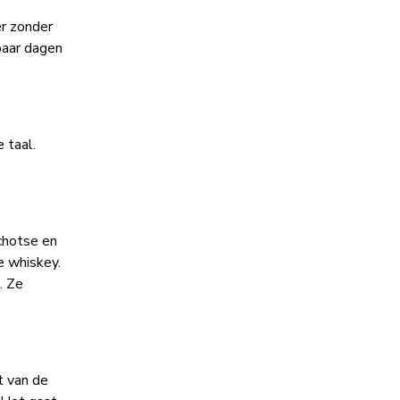
er zonder
paar dagen
 taal.
Schotse en
e whiskey.
. Ze
t van de