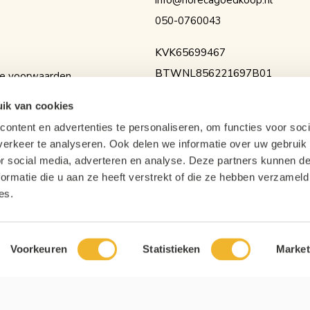
info@horecagoedkoop.nl
050-0760043
KVK
65699467
BTW
NL856221697B01
e voorwaarden
IBAN
NL36RABO0154525936
erklaring
ik van cookies
ontent en advertenties te personaliseren, om functies voor soci
erkeer te analyseren. Ook delen we informatie over uw gebruik
or social media, adverteren en analyse. Deze partners kunnen 
ormatie die u aan ze heeft verstrekt of die ze hebben verzameld
es.
Voorkeuren
Statistieken
Market