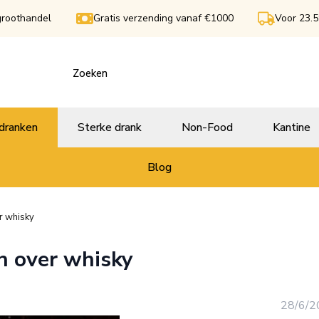
groothandel
Gratis verzending vanaf €1000
Voor 23.5
dranken
Sterke drank
Non-Food
Kantine
Blog
r whisky
n over whisky
28/6/2