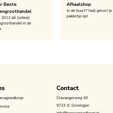
ar Beste
Afhaalshop
In de buurt? haal gerust je
engroothandel
pakketje op!
s 2012 dé (online)
groothandel in de
x
ns
Contact
recagoedkoop
Stavangerweg 49
9723 JC Groningen
ervice