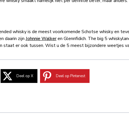
re whisky smaakt namelijk niet per definitie beter, maar anders
 Blended whisky is de meest voorkomende Schotse whisky en tev
n daarin zijn
Johnnie Walker
en Glennfidich. The big 5 whiskylan
an staat er ook tussen. Wist u
de 5 meest bijzondere weetjes v
Deel op X
Deel op Pinterest