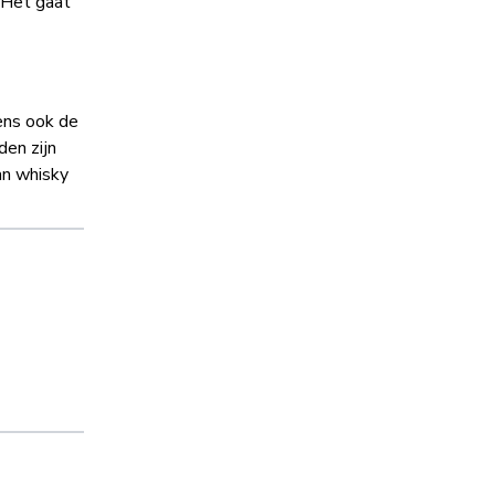
. Het gaat
ens ook de
den zijn
an whisky