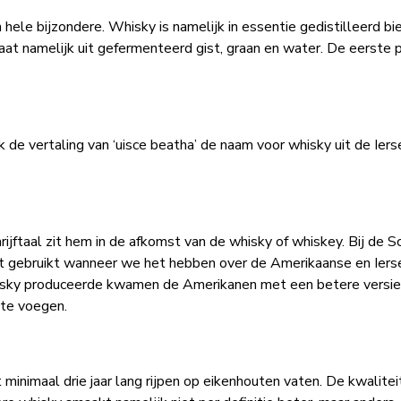
 hele bijzondere. Whisky is namelijk in essentie gedistilleerd bi
t namelijk uit gefermenteerd gist, graan en water. De eerste 
de vertaling van ‘uisce beatha’ de naam voor whisky uit de Ierse
hrijftaal zit hem in de afkomst van de whisky of whiskey. Bij de 
t gebruikt wanneer we het hebben over de Amerikaanse en Iers
isky produceerde kwamen de Amerikanen met een betere versie
 te voegen.
inimaal drie jaar lang rijpen op eikenhouten vaten. De kwalitei