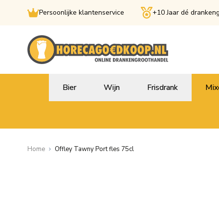
Persoonlijke klantenservice
+10 Jaar dé dranken
Ga naar de inhoud
Bier
Wijn
Frisdrank
Mix
Home
Offley Tawny Port fles 75cl