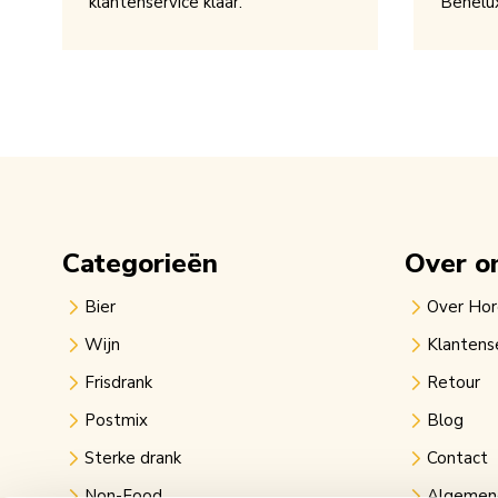
klantenservice klaar.
Benelu
Categorieën
Over o
Bier
Over Ho
Wijn
Klantens
Frisdrank
Retour
Postmix
Blog
Sterke drank
Contact
Non-Food
Algemen