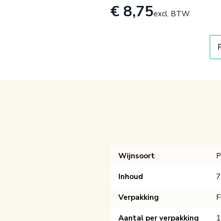
€ 8,75
excl. BTW
Wijnsoort
P
Inhoud
7
Verpakking
F
Aantal per verpakking
1