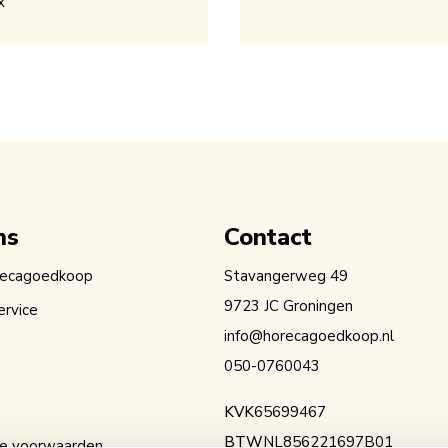
x
ns
Contact
recagoedkoop
Stavangerweg 49
9723 JC Groningen
ervice
info@horecagoedkoop.nl
050-0760043
KVK
65699467
BTW
NL856221697B01
e voorwaarden