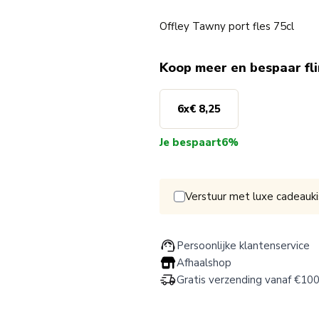
Offley Tawny port fles 75cl
Koop meer en bespaar fl
6
x
€ 8,25
Je bespaart
6%
Verstuur met luxe cadeauki
Persoonlijke klantenservice
Afhaalshop
Gratis verzending vanaf €100