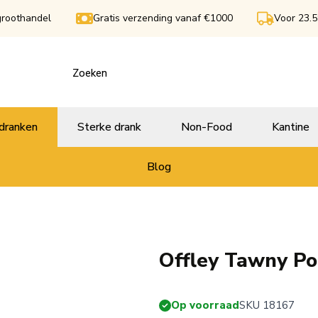
groothandel
Gratis verzending vanaf €1000
Voor 23.5
dranken
Sterke drank
Non-Food
Kantine
Blog
Offley Tawny Por
Op voorraad
SKU 18167