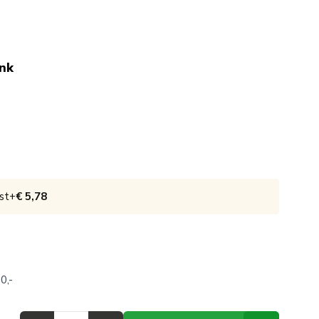
ink
st
+
€ 5,78
0,-