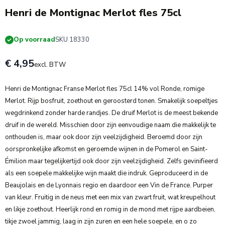
Henri de Montignac Merlot fles 75cl
Op voorraad
SKU 18330
€ 4,95
excl. BTW
Henri de Montignac Franse Merlot fles 75cl 14% vol Ronde, romige
Merlot. Rijp bosfruit, zoethout en geroosterd tonen. Smakelijk soepeltjes
wegdrinkend zonder harde randjes. De druif Merlot is de meest bekende
druif in de wereld. Misschien door zijn eenvoudige naam die makkelijk te
onthouden is, maar ook door zijn veelzijdigheid. Beroemd door zijn
oorspronkelijke afkomst en geroemde wijnen in de Pomerol en Saint-
Émilion maar tegelijkertijd ook door zijn veelzijdigheid. Zelfs gevinifïeerd
als een soepele makkelijke wijn maakt die indruk. Geproduceerd in de
Beaujolais en de Lyonnais regio en daardoor een Vin de France. Purper
van kleur. Fruitig in de neus met een mix van zwart fruit, wat kreupelhout
en likje zoethout. Heerlijk rond en romig in de mond met rijpe aardbeien,
tikje zwoel jammig, laag in zijn zuren en een hele soepele, en o zo