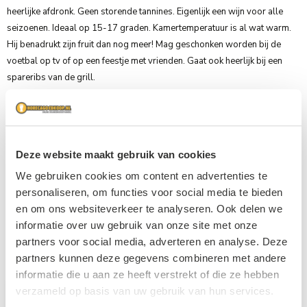
heerlijke afdronk. Geen storende tannines. Eigenlijk een wijn voor alle
seizoenen. Ideaal op 15-17 graden. Kamertemperatuur is al wat warm.
Hij benadrukt zijn fruit dan nog meer! Mag geschonken worden bij de
voetbal op tv of op een feestje met vrienden. Gaat ook heerlijk bij een
spareribs van de grill.
Koop meer en bespaar flink
6
x
€ 3,95
Deze website maakt gebruik van cookies
Je bespaart
20%
We gebruiken cookies om content en advertenties te
personaliseren, om functies voor social media te bieden
Persoonlijke klantenservice
en om ons websiteverkeer te analyseren. Ook delen we
Afhaalshop
informatie over uw gebruik van onze site met onze
Gratis verzending vanaf €1000,-
partners voor social media, adverteren en analyse. Deze
partners kunnen deze gegevens combineren met andere
informatie die u aan ze heeft verstrekt of die ze hebben
Aantal
verzameld op basis van uw gebruik van hun services.
In winkelwagen