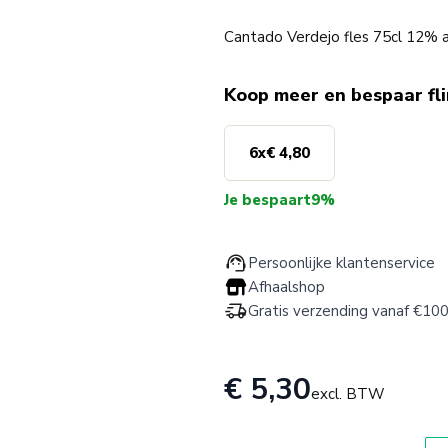
Cantado Verdejo fles 75cl 12% a
Koop meer en bespaar fl
6
x
€ 4,80
Je bespaart
9%
Persoonlijke klantenservice
Afhaalshop
Gratis verzending vanaf €100
€ 5,30
excl. BTW