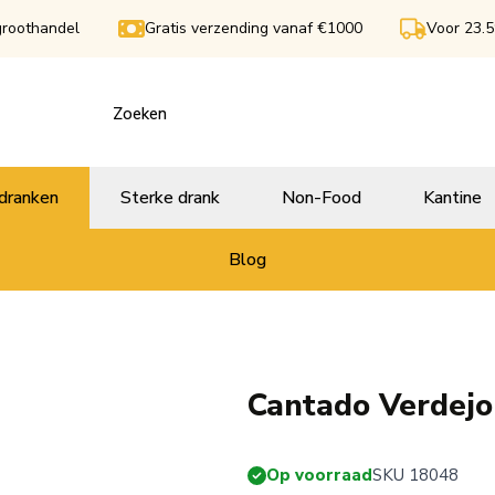
groothandel
Gratis verzending vanaf €1000
Voor 23.5
dranken
Sterke drank
Non-Food
Kantine
Blog
Cantado Verdejo 
Op voorraad
SKU 18048