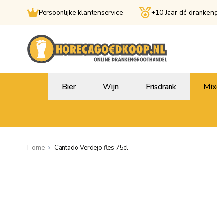
Persoonlijke klantenservice
+10 Jaar dé dranken
Ga naar de inhoud
Bier
Wijn
Frisdrank
Mix
Home
Cantado Verdejo fles 75cl