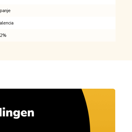
panje
alencia
12%