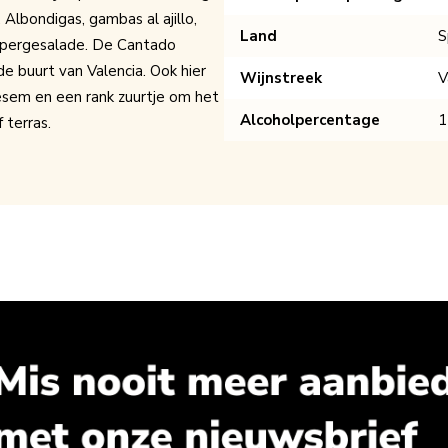
 Albondigas, gambas al ajillo,
Land
S
spergesalade. De Cantado
de buurt van Valencia. Ook hier
Wijnstreek
V
oesem en een rank zuurtje om het
Alcoholpercentage
 terras.