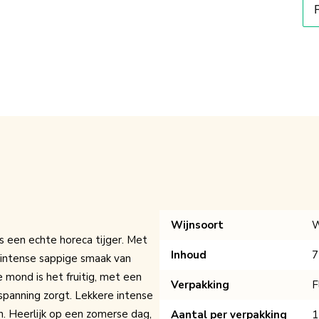
Wijnsoort
W
is een echte horeca tijger. Met
Inhoud
7
jn intense sappige smaak van
de mond is het fruitig, met een
Verpakking
F
spanning zorgt. Lekkere intense
n. Heerlijk op een zomerse dag,
Aantal per verpakking
1