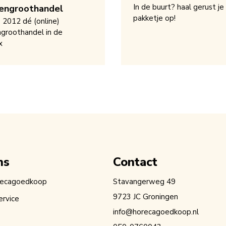
In de buurt? haal gerust je
engroothandel
pakketje op!
s 2012 dé (online)
groothandel in de
x
ns
Contact
recagoedkoop
Stavangerweg 49
9723 JC Groningen
ervice
info@horecagoedkoop.nl