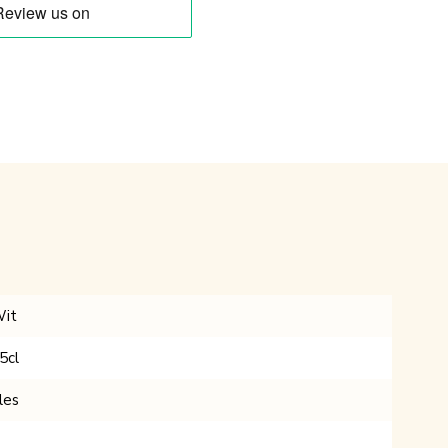
it
5cl
les