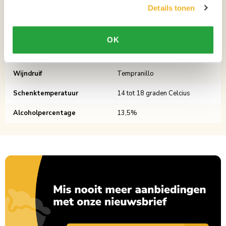
Details tonen
Aantal per verpakking
1
Land
Spanje
OK
Wijnstreek
Rioja
Wijndruif
Tempranillo
Schenktemperatuur
14 tot 18 graden Celcius
Alcoholpercentage
13,5%