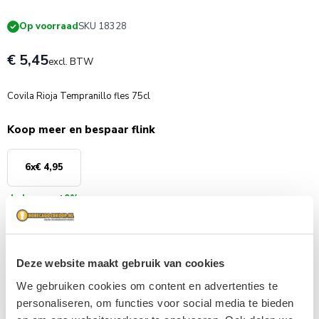
Op voorraad
SKU 18328
€ 5,45
excl. BTW
Covila Rioja Tempranillo fles 75cl
Koop meer en bespaar flink
6
x
€ 4,95
Je bespaart
9%
Persoonlijke klantenservice
Afhaalshop
Deze website maakt gebruik van cookies
Gratis verzending vanaf €1000,-
We gebruiken cookies om content en advertenties te
personaliseren, om functies voor social media te bieden
Aantal