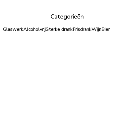
Categorieën
Glaswerk
Alcoholvrij
Sterke drank
Frisdrank
Wijn
Bier