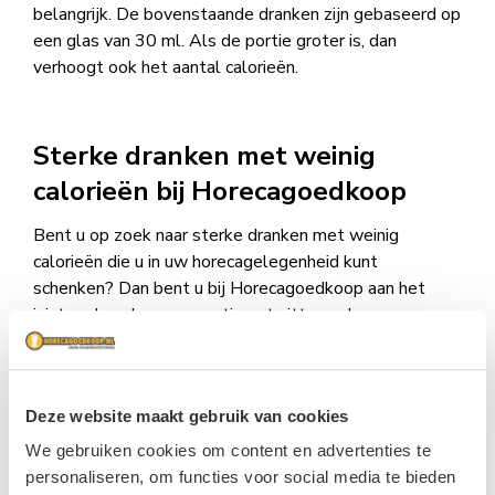
belangrijk. De bovenstaande dranken zijn gebaseerd op
een glas van 30 ml. Als de portie groter is, dan
verhoogt ook het aantal calorieën.
Sterke dranken met weinig
calorieën bij Horecagoedkoop
Bent u op zoek naar sterke dranken met weinig
calorieën die u in uw horecagelegenheid kunt
schenken? Dan bent u bij Horecagoedkoop aan het
juiste adres. In ons assortiment zitten vele
verschillende sterke dranken, zowel met weinig
calorieën als dranken met iets meer. Ook voor andere
dranken als
bier
,
wijn
en
frisdrank
kunt u bij ons terecht.
Deze website maakt gebruik van cookies
Heeft u vragen? Neem dan vrijblijvend
contact
met ons
op.
We gebruiken cookies om content en advertenties te
personaliseren, om functies voor social media te bieden