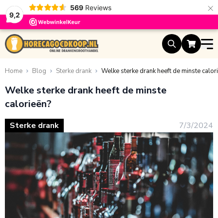
×
569
Reviews
9,2
Ga naar de inhoud
Home
Blog
Sterke drank
Welke sterke drank heeft de minste calor
Welke sterke drank heeft de minste
calorieën?
Sterke drank
7/3/2024