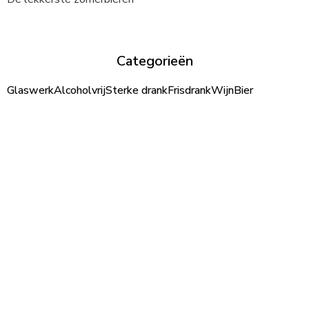
Categorieën
Glaswerk
Alcoholvrij
Sterke drank
Frisdrank
Wijn
Bier