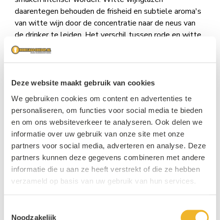
daarentegen behouden de frisheid en subtiele aroma's
van witte wijn door de concentratie naar de neus van
de drinker te leiden. Het verschil tussen rode en witte
wijnglazen mag dan subtiel lijken, maar het heeft een
aanzienlijke impact op de manier waarop we van wijn
genieten. Rode wijnglazen zijn ontworpen om rode wijn
optimaal te presenteren, terwijl witte wijnglazen zijn
Deze website maakt gebruik van cookies
afgestemd op witte wijn. Door het juiste glas te
We gebruiken cookies om content en advertenties te
kiezen voor de wijn die u serveert, kunt u de smaak,
personaliseren, om functies voor social media te bieden
geur en algehele ervaring maximaliseren.
en om ons websiteverkeer te analyseren. Ook delen we
informatie over uw gebruik van onze site met onze
partners voor social media, adverteren en analyse. Deze
Witte wijn en rode wijn bij
partners kunnen deze gegevens combineren met andere
Horecagoedkoop
informatie die u aan ze heeft verstrekt of die ze hebben
verzameld op basis van uw gebruik van hun services.
Horecagoedkoop is dé online drankengroothandel voor
ondernemers. We hebben een groot assortiment aan
Toestemmingsselectie
witte en rode wijn, maar ook een grote keuze aan bier,
Noodzakelijk