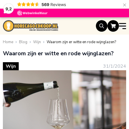
×
569
Reviews
9,2
Ga naar de inhoud
Home
Blog
Wijn
Waarom zijn er witte en rode wijnglazen?
Waarom zijn er witte en rode wijnglazen?
Wijn
31/1/2024