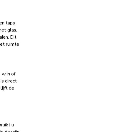
 en taps
het glas.
ien. Dit
et ruimte
 wijn of
’s direct
ijft de
ruikt u