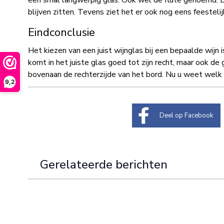
een smal langwerpig glas. Ook wel de flûte genoemd. D
blijven zitten. Tevens ziet het er ook nog eens feestelij
Eindconclusie
Het kiezen van een juist wijnglas bij een bepaalde wijn
komt in het juiste glas goed tot zijn recht, maar ook de 
bovenaan de rechterzijde van het bord. Nu u weet welk w
9,2
Deel op Facebook
Gerelateerde berichten