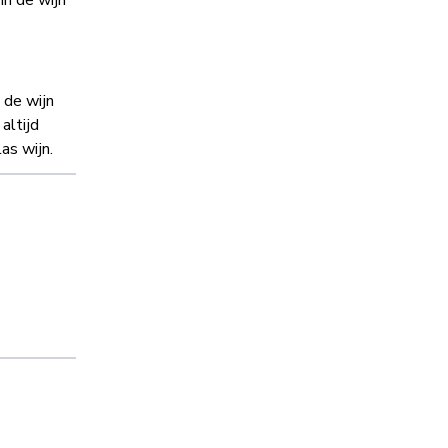
in de wijn
 de wijn
altijd
as wijn.