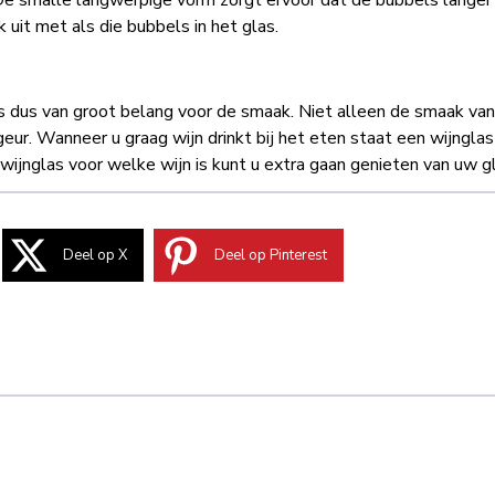
e smalle langwerpige vorm zorgt ervoor dat de bubbels langer 
k uit met als die bubbels in het glas.
 is dus van groot belang voor de smaak. Niet alleen de smaak van
geur. Wanneer u graag wijn drinkt bij het eten staat een wijnglas 
ijnglas voor welke wijn is kunt u extra gaan genieten van uw gl
Deel op X
Deel op Pinterest