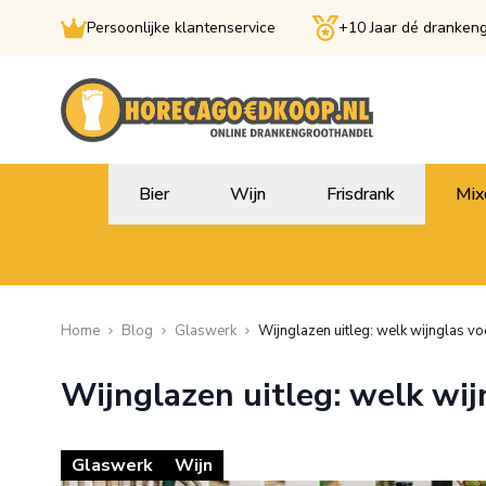
Persoonlijke klantenservice
+10 Jaar dé dranken
Ga naar de inhoud
Bier
Wijn
Frisdrank
Mix
Home
Blog
Glaswerk
Wijnglazen uitleg: welk wijnglas vo
Wijnglazen uitleg: welk wij
Glaswerk
Wijn