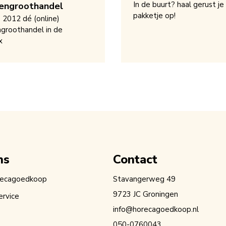
In de buurt? haal gerust je
engroothandel
pakketje op!
s 2012 dé (online)
groothandel in de
x
ns
Contact
recagoedkoop
Stavangerweg 49
9723 JC Groningen
ervice
info@horecagoedkoop.nl
050-0760043