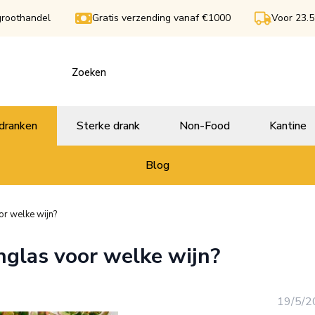
groothandel
Gratis verzending vanaf €1000
Voor 23.5
dranken
Sterke drank
Non-Food
Kantine
Blog
or welke wijn?
nglas voor welke wijn?
19/5/2