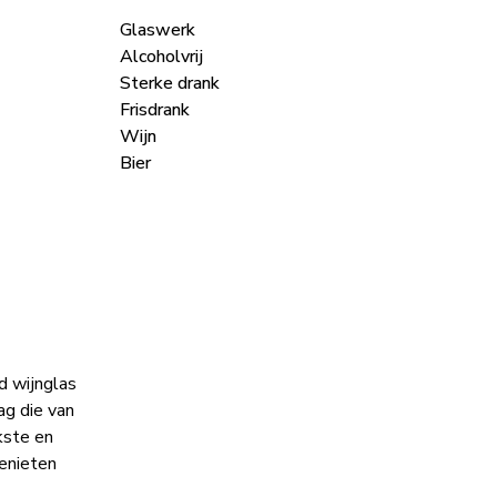
Glaswerk
Alcoholvrij
Sterke drank
Frisdrank
Wijn
Bier
d wijnglas
ag die van
kste en
genieten