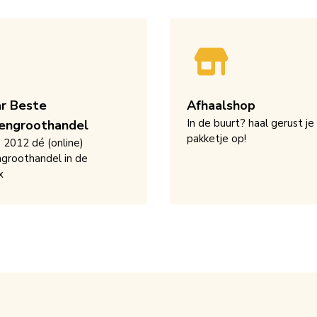
ar Beste
Afhaalshop
In de buurt? haal gerust je
engroothandel
pakketje op!
s 2012 dé (online)
groothandel in de
x