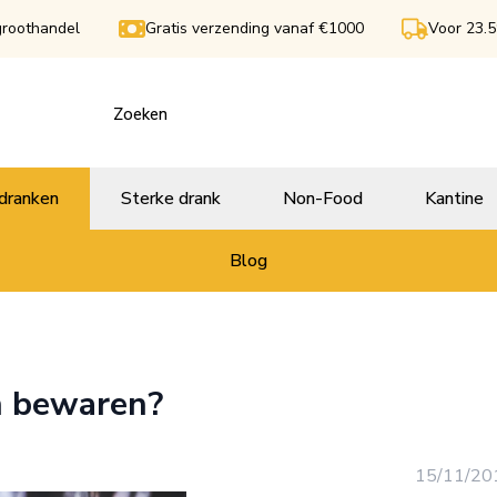
groothandel
Gratis verzending vanaf €1000
Voor 23.5
dranken
Sterke drank
Non-Food
Kantine
Blog
jn bewaren?
15/11/20