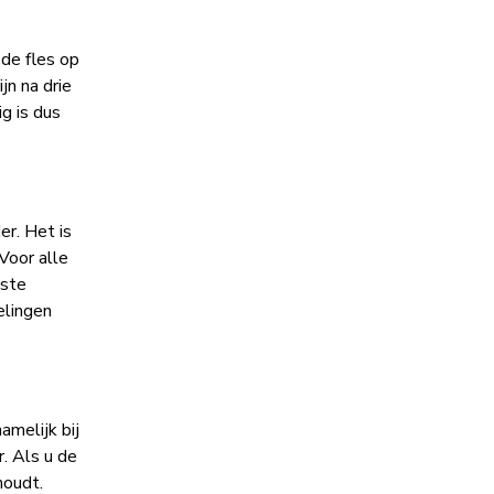
 de fles op
jn na drie
g is dus
er. Het is
Voor alle
este
elingen
amelijk bij
. Als u de
houdt.