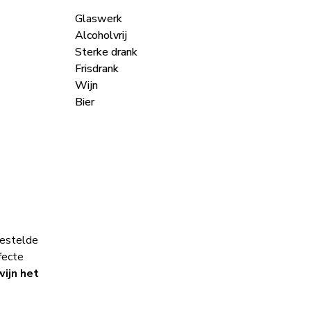
Glaswerk
Alcoholvrij
Sterke drank
Frisdrank
Wijn
Bier
gestelde
fecte
wijn het