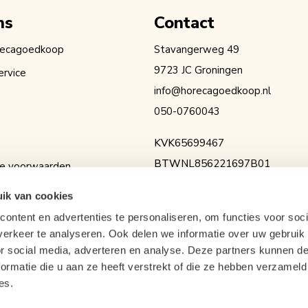
ns
Contact
recagoedkoop
Stavangerweg 49
9723 JC Groningen
ervice
info@horecagoedkoop.nl
050-0760043
KVK
65699467
BTW
NL856221697B01
e voorwaarden
IBAN
NL36RABO0154525936
erklaring
ik van cookies
ontent en advertenties te personaliseren, om functies voor soci
erkeer te analyseren. Ook delen we informatie over uw gebruik
or social media, adverteren en analyse. Deze partners kunnen 
ormatie die u aan ze heeft verstrekt of die ze hebben verzameld
es.