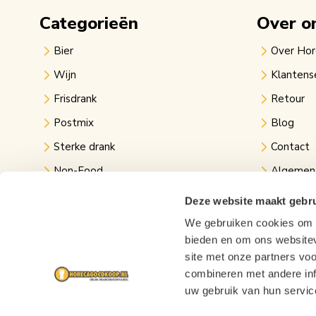
Categorieën
Over o
Bier
Over Ho
Wijn
Klantens
Frisdrank
Retour
Postmix
Blog
Sterke drank
Contact
Non-Food
Algemen
Kantine
Privacy v
Deze website maakt gebru
Evenementen
Links
We gebruiken cookies om c
bieden en om ons websitev
Festival bier
site met onze partners vo
combineren met andere inf
uw gebruik van hun servic