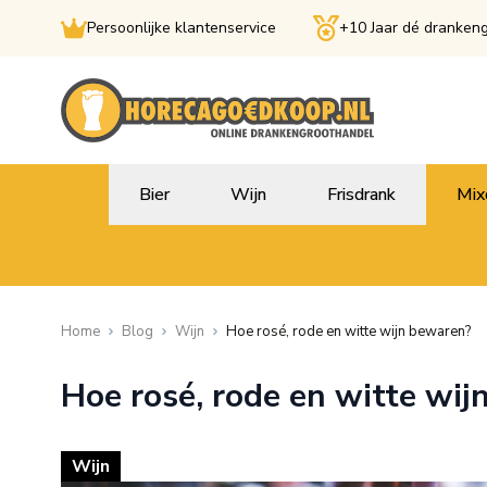
Persoonlijke klantenservice
+10 Jaar dé dranken
Ga naar de inhoud
Bier
Wijn
Frisdrank
Mix
Home
Blog
Wijn
Hoe rosé, rode en witte wijn bewaren?
Hoe rosé, rode en witte wi
Wijn