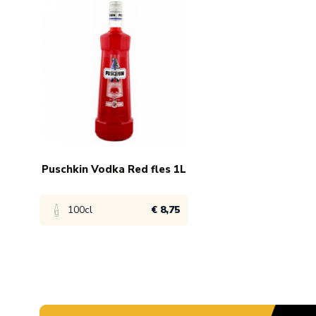
Puschkin Vodka Red fles 1L
100cl
€ 8,75
Bekijk product
1x
€ 9,75