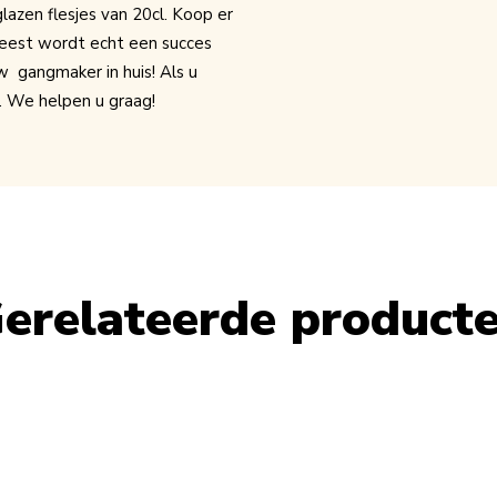
azen flesjes van 20cl. Koop er
feest wordt echt een succes
w gangmaker in huis! Als u
. We helpen u graag!
erelateerde product
le using the tab key. You can skip the carousel or go straight to