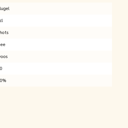
lugel
cl
hots
ee
oos
0
10%