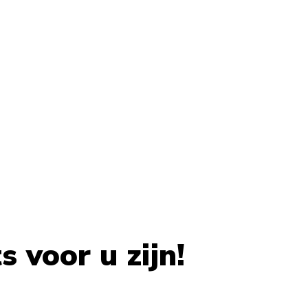
 voor u zijn!
 carousel navigation using the skip links.