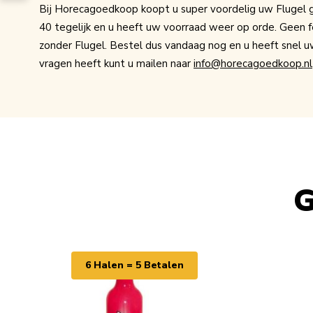
Bij Horecagoedkoop koopt u super voordelig uw Flugel gl
40 tegelijk en u heeft uw voorraad weer op orde. Geen 
zonder Flugel. Bestel dus vandaag nog en u heeft snel u
vragen heeft kunt u mailen naar
info@horecagoedkoop.nl
G
Navigating through the elements of the carousel is possib
Press to skip carousel
6 Halen = 5 Betalen