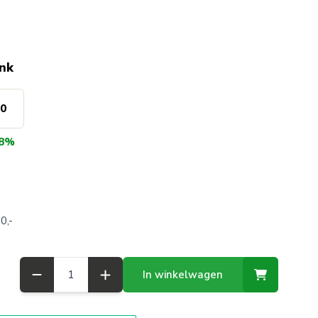
ink
90
8%
0,-
Aantal
In winkelwagen