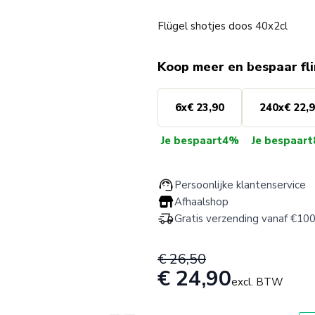
Flügel shotjes doos 40x2cl
Koop meer en bespaar fl
6
x
€ 23,90
240
x
€ 22,
Je bespaart
4%
Je bespaart
Persoonlijke klantenservice
Afhaalshop
Gratis verzending vanaf €100
€ 26,50
€ 24,90
excl. BTW