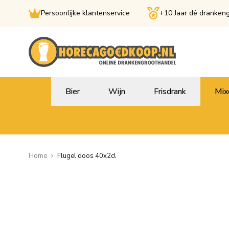
Persoonlijke klantenservice
+10 Jaar dé dranken
Ga naar de inhoud
Bier
Wijn
Frisdrank
Mix
Home
Flugel doos 40x2cl