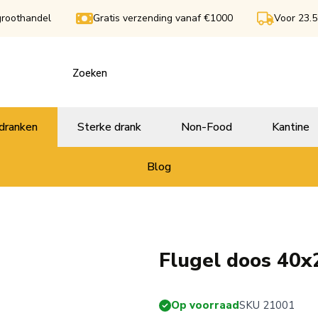
groothandel
Gratis verzending vanaf €1000
Voor 23.5
dranken
Sterke drank
Non-Food
Kantine
Blog
Flugel doos 40x
Op voorraad
SKU 21001