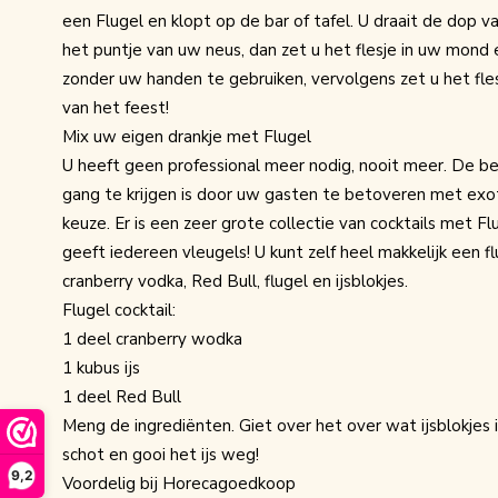
een Flugel en klopt op de bar of tafel. U draait de dop v
het puntje van uw neus, dan zet u het flesje in uw mond e
zonder uw handen te gebruiken, vervolgens zet u het fles
van het feest!
Mix uw eigen drankje met Flugel
U heeft geen professional meer nodig, nooit meer. De b
gang te krijgen is door uw gasten te betoveren met exo
keuze. Er is een zeer grote collectie van cocktails met Fl
geeft iedereen vleugels! U kunt zelf heel makkelijk een f
cranberry vodka, Red Bull, flugel en ijsblokjes.
Flugel cocktail:
1 deel cranberry wodka
1 kubus ijs
1 deel Red Bull
Meng de ingrediënten. Giet over het over wat ijsblokjes in
schot en gooi het ijs weg!
9,2
Voordelig bij Horecagoedkoop