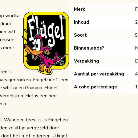
Merk
F
s op wodka
Inhoud
2
 drank
ien wilt
Soort
S
grensde
is meer
Binnenlands?
N
Verpakking
D
ren is
Aantal per verpakking
4
 bars gedronken. Flugel heeft een
Alcoholpercentage
e whisky en Guarana. Flugel
vergelijken. Het is een heel
eca.
l. Waar een feest is, is Flugel en
den ze altijd vergezeld door
u doet het met iedereen. U krijgt