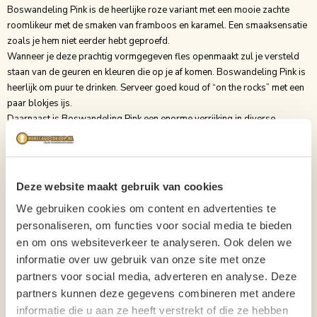
Boswandeling Pink is de heerlijke roze variant met een mooie zachte
roomlikeur met de smaken van framboos en karamel. Een smaaksensatie
zoals je hem niet eerder hebt geproefd.
Wanneer je deze prachtig vormgegeven fles openmaakt zul je versteld
staan van de geuren en kleuren die op je af komen. Boswandeling Pink is
heerlijk om puur te drinken. Serveer goed koud of “on the rocks” met een
paar blokjes ijs.
Daarnaast is Boswandeling Pink een enorme verrijking in diverse
recepten, cocktails of desserts. Ben je benieuwd geworden naar alle
mogelijkheden? Kijk dan zeker eens op onze receptenpagina. Hier vind je
een schat aan recepten en mix-tips.
Deze website maakt gebruik van cookies
Inhoud
70cl
We gebruiken cookies om content en advertenties te
Soort
Likeuren
personaliseren, om functies voor social media te bieden
Binnenlands?
Nee
en om ons websiteverkeer te analyseren. Ook delen we
informatie over uw gebruik van onze site met onze
Verpakking
Fles
partners voor social media, adverteren en analyse. Deze
partners kunnen deze gegevens combineren met andere
Aantal per verpakking
1
informatie die u aan ze heeft verstrekt of die ze hebben