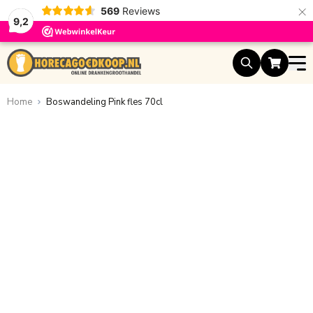
×
569
Reviews
9,2
Ga naar de inhoud
Home
Boswandeling Pink fles 70cl