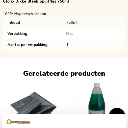
Glorix Dikke Bleek Spuitfles 750ml
100% Hygiënisch schoon.
Inhoud
750ml
Verpakking
Fles
Aantal per verpakking
1
Gerelateerde producten
Navigating through the elements of the carousel is possible usin
Press to skip carousel
Press to go to carousel navigation