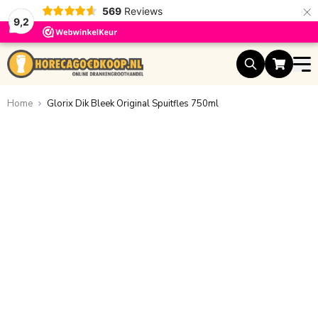
×
569
Reviews
9,2
Ga naar de inhoud
Home
Glorix Dik Bleek Original Spuitfles 750ml