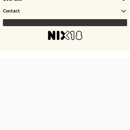
Contact
Copyright © 2026 Horecagoedkoop.nl
Ontwikkeling
MNTN digital