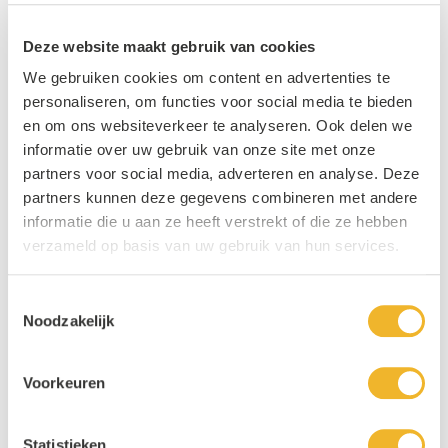
Afvalzakken KOMO 60x80cm grijs
Deze website maakt gebruik van cookies
ProGlans Glazenreiniger 1L
rol 40St.
We gebruiken cookies om content en advertenties te
€ 5,69
personaliseren, om functies voor social media te bieden
40 x 60L
€ 8,99
en om ons websiteverkeer te analyseren. Ook delen we
informatie over uw gebruik van onze site met onze
Bekijk product
Bekijk product
Andere producten die mogelijk iets
partners voor social media, adverteren en analyse. Deze
voor u zijn!
partners kunnen deze gegevens combineren met andere
1x
€ 5,69
1x
€ 8,99
informatie die u aan ze heeft verstrekt of die ze hebben
Navigating through the elements of the carousel is possible usin
Press to skip carousel
verzameld op basis van uw gebruik van hun services.
Toestemmingsselectie
Noodzakelijk
Voorkeuren
Statistieken