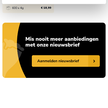
€ 18,99
600 x 4g
Bekijk product
1x
€ 18,99