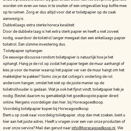
worden om even uw neus in te snuiten of een omgevallen kop koffie mee
op te ruimen. Zorg er dus altijd voor dat er toiletpapier op de zaak
aanwezig is.
Dubbellaags extra sterke horeca kwaliteit
Door de dubbele laag is het extra sterk papier en heeft u niet zoveel
nodig, waardoor de toiletrol langer meegaat dan een enkellaags papier
toiletrol. Een slimme investering dus.
Toiletpapier ophangen
De eeuwige discussie rondom toiletpapier is natuurlijk hoe je het
ophangt. Hang je de rol op zodat het papier tegen de muur aanhangt of
kies je voor de manier waarop het papier ver van de muur hangt om het
makkelijker te pakken? Soms zie je dat collega's onderling de rol
andersom hangen, omdat het niet op de juiste manier op de
toiletrolhouder is gedaan. Wat je ook het fijnst vindt, toiletpapier heb je
nodig. Bestel daarom nu gemakkelijk het goedkoopste papier direct
online. Nergens voordeliger dan hier, bij Horecagoedkoop.
Voordelig toiletpapier kopen bij Horecagoedkoop
Bent u op zoek naar voordelig toiletpapier, stop dan met zoeken, bent u
hier aan het juiste adres. Heeft u vragen over een van onze producten of
over onze service? Mail dan gerust naar
info@horecagoedkoop.nl
. We