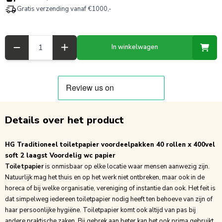
Gratis verzending vanaf €1000,-
Aantal
In winkelwagen
Details over het product
HG Traditioneel toiletpapier voordeelpakken 40 rollen x 400vel
soft 2 laagst Voordelig wc papier
Toiletpapier
is onmisbaar op elke locatie waar mensen aanwezig zijn.
Natuurlijk mag het thuis en op het werk niet ontbreken, maar ook in de
horeca of bij welke organisatie, vereniging of instantie dan ook. Het feit is
dat simpelweg iedereen
toiletpapier
nodig heeft ten behoeve van zijn of
haar persoonlijke hygiëne. Toiletpapier komt ook altijd van pas bij
andere praktische zaken. Bij gebrek aan beter kan het ook prima gebruikt