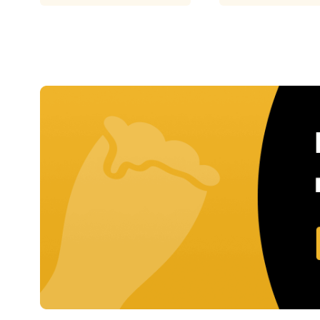
Bekijk product
Bekijk product
1x
€ 4,95
1x
€ 15,75