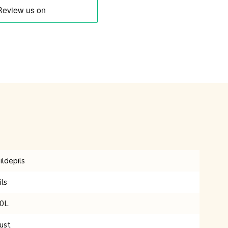
ildepils
ils
0L
ust