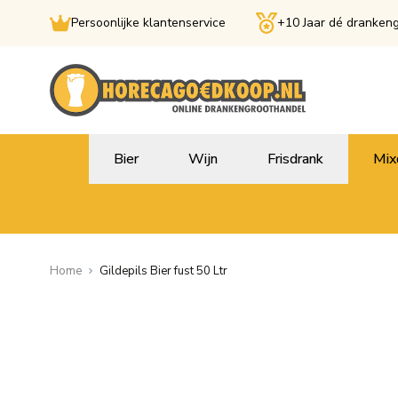
Persoonlijke klantenservice
+10 Jaar dé dranken
Ga naar de inhoud
Bier
Wijn
Frisdrank
Mix
Home
Gildepils Bier fust 50 Ltr