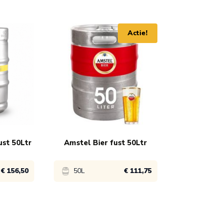
le using the tab key. You can skip the carousel or go straight to
Actie!
ust 50Ltr
Amstel Bier fust 50Ltr
€ 156,50
50L
€ 111,75
Bekijk product