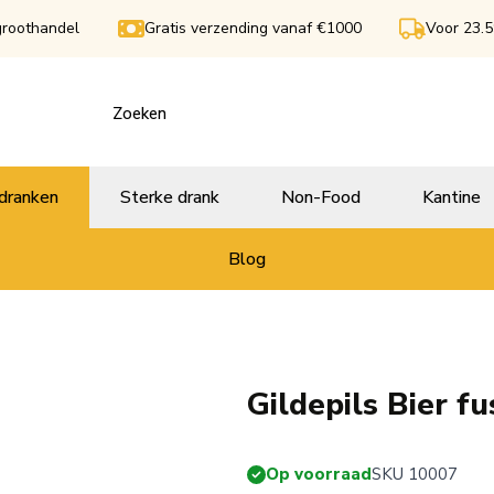
groothandel
Gratis verzending vanaf €1000
Voor 23.5
dranken
Sterke drank
Non-Food
Kantine
Blog
Gildepils Bier fu
Op voorraad
SKU 10007