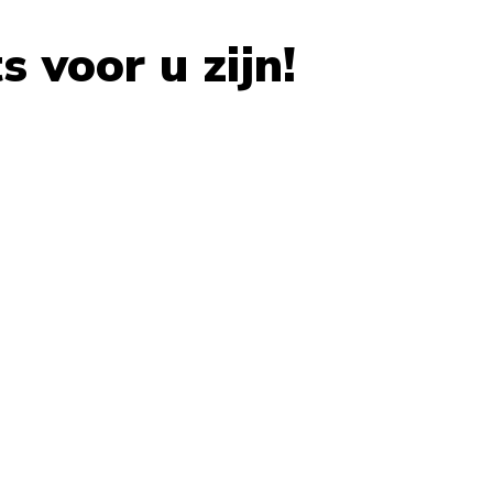
 voor u zijn!
 carousel navigation using the skip links.