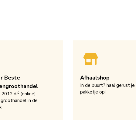
ar Beste
Afhaalshop
In de buurt? haal gerust je
engroothandel
pakketje op!
s 2012 dé (online)
groothandel in de
x