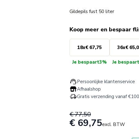
Gildepils fust 50 liter
Koop meer en bespaar fl
18
x
€ 67,75
36
x
€ 65,
Je bespaart
3%
Je bespaar
Persoonlijke klantenservice
Afhaalshop
Gratis verzending vanaf €100
€ 77,50
€ 69,75
excl. BTW