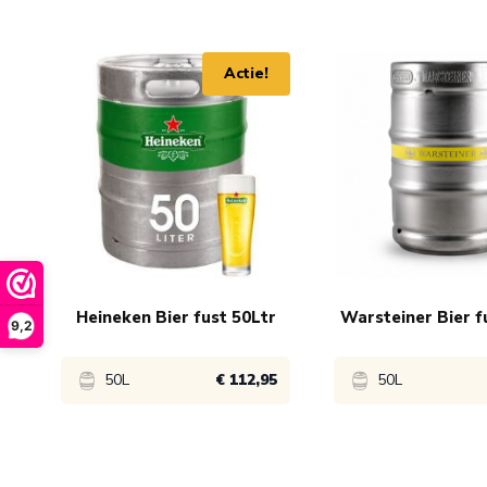
Navigating through the elements of the carousel is possib
Press to skip carousel
Actie!
Heineken Bier fust 50Ltr
Warsteiner Bier f
9,2
50L
€ 112,95
50L
Bekijk product
Bekijk product