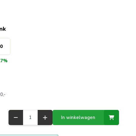
ink
00
t
7%
0,-
Aantal
In winkelwagen