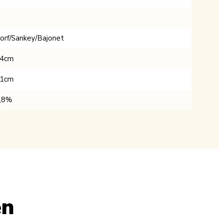
orf/Sankey/Bajonet
4cm
1cm
,8%
en