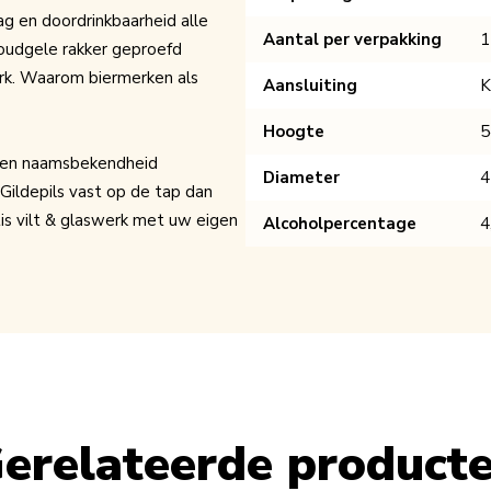
ag en doordrinkbaarheid alle
Aantal per verpakking
1
oudgele rakker geproefd
erk. Waarom biermerken als
Aansluiting
K
Hoogte
5
k en naamsbekendheid
Diameter
4
Gildepils vast op de tap dan
is vilt & glaswerk met uw eigen
Alcoholpercentage
4
erelateerde product