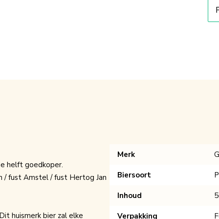
Actie!
Merk
G
de helft goedkoper.
Biersoort
P
 / fust Amstel / fust Hertog Jan
Inhoud
5
 Dit huismerk bier zal elke
Verpakking
F