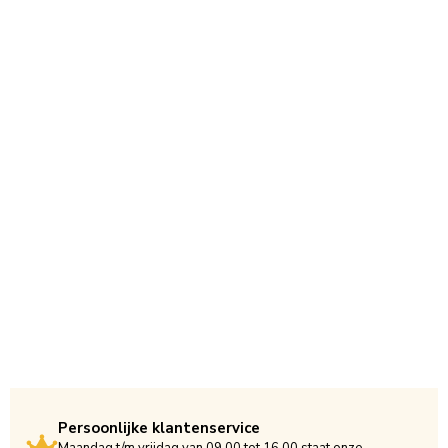
Persoonlijke klantenservice
Maandag t/m vrijdag van 09.00 tot 16.00 staat onze