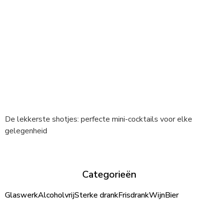
De lekkerste shotjes: perfecte mini-cocktails voor elke
gelegenheid
Categorieën
Glaswerk
Alcoholvrij
Sterke drank
Frisdrank
Wijn
Bier