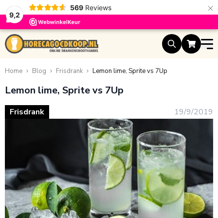
×
569
Reviews
9,2
Ga naar de inhoud
Home
Blog
Frisdrank
Lemon lime, Sprite vs 7Up
Lemon lime, Sprite vs 7Up
Frisdrank
19/9/2019