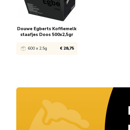
Douwe Egberts Koffiemelk
staafjes Doos 500x2,5gr
600 x 2,5g
€ 28,75
Bekijk product
1x
€ 28,75