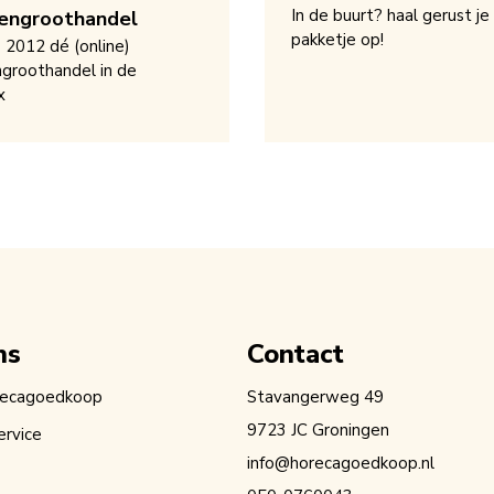
In de buurt? haal gerust je
engroothandel
pakketje op!
s 2012 dé (online)
groothandel in de
x
ns
Contact
recagoedkoop
Stavangerweg 49
9723 JC Groningen
ervice
info@horecagoedkoop.nl