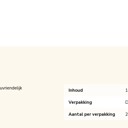
vriendelijk
Inhoud
1
Verpakking
D
Aantal per verpakking
2