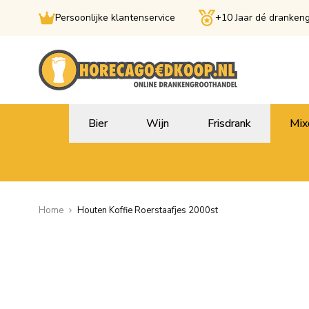
Persoonlijke klantenservice
+10 Jaar dé dranken
Ga naar de inhoud
Bier
Wijn
Frisdrank
Mix
Home
Houten Koffie Roerstaafjes 2000st