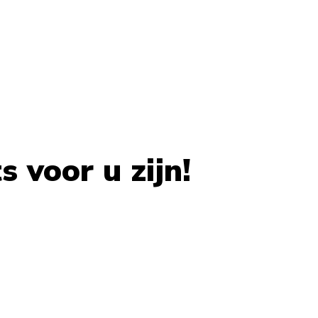
 voor u zijn!
 carousel navigation using the skip links.