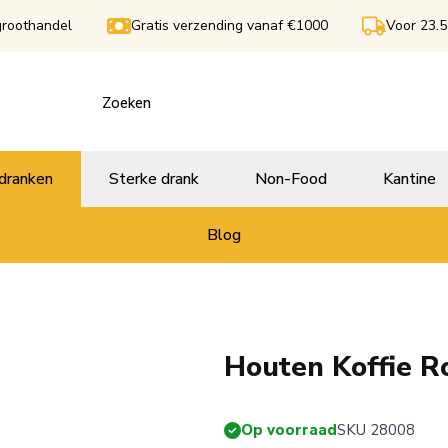
groothandel
Gratis verzending vanaf €1000
Voor 23.5
dranken
Sterke drank
Non-Food
Kantine
Blog
Houten Koffie R
Op voorraad
SKU 28008