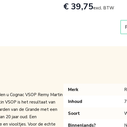
€ 39,75
excl. BTW
Merk
R
eden u Cognac VSOP Remy Martin
Inhoud
7
n VSOP is het resultaat van
aarden van de Grande met een
Soort
W
an 20 jaar oud. Een
e en viooltjes. Voor de echte
Binnenlands?
N