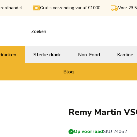
groothandel
Gratis verzending vanaf €1000
Voor 23.5
dranken
Sterke drank
Non-Food
Kantine
Blog
Remy Martin VSO
Op voorraad
SKU 24062