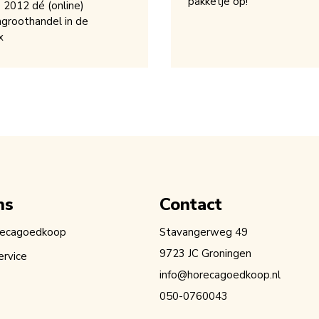
pakketje op!
s 2012 dé (online)
groothandel in de
x
ns
Contact
recagoedkoop
Stavangerweg 49
9723 JC Groningen
ervice
info@horecagoedkoop.nl
050-0760043