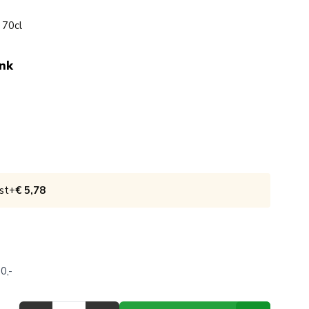
 70cl
ink
st
+
€ 5,78
0,-