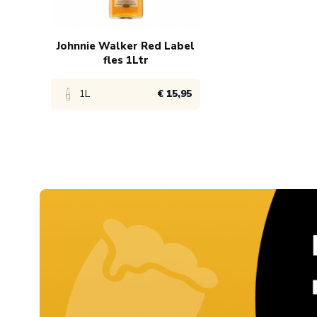
Johnnie Walker Red Label
fles 1Ltr
1L
€ 15,95
Bekijk product
1x
€ 16,95
6x
€ 15,95