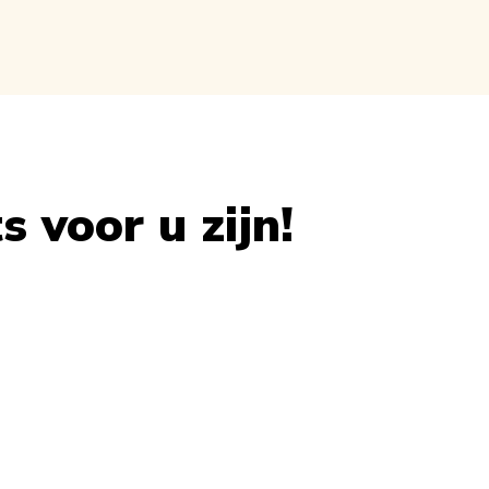
 voor u zijn!
 carousel navigation using the skip links.