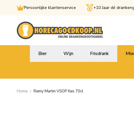
Persoonlijke klantenservice
+10 Jaar dé dranken
Ga naar de inhoud
Bier
Wijn
Frisdrank
Mix
Home
Remy Martin VSOP fles 70cl