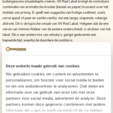
buitengewone smaakdiepte creëren. JW Red Label brengt de onmisbare
combinatie van aromatische kruiden (kaneel en peper) bruisend over het
midden van je tong. Er geeft een suggestie van fruitige zoetheid, zoals
verse appel of peer en zachte vanille, me een lange, slepende, rokerige
afdronk. Dit is de typische smaak van JW Red Label. Hetgeen dat de ene
versie van Johnnie Walker van de andere onderscheidt, is de kleur van het
label. Elk is een andere mix van whisky's, gerijpt gedurende een
bepaalde tijd, waarbij de duurdere de oudste is.
Koop voordelig JW Red Label
De JW Red Label is een mix van 30 jonge single malt en grain whisky's,
met een zoete en pittige smaak en stevige rook met een warme afdronk.
Het alcoholpercentage is 40%. Koop deze klassieker bij
Deze website maakt gebruik van cookies
Horecagoedkoop.nl voor een superscherpe prijs!
We gebruiken cookies om content en advertenties te
Merk
Johnnie Walker
personaliseren, om functies voor social media te bieden
Inhoud
1L
en om ons websiteverkeer te analyseren. Ook delen we
informatie over uw gebruik van onze site met onze
Soort
Whisky
partners voor social media, adverteren en analyse. Deze
partners kunnen deze gegevens combineren met andere
Binnenlands?
Nee
informatie die u aan ze heeft verstrekt of die ze hebben