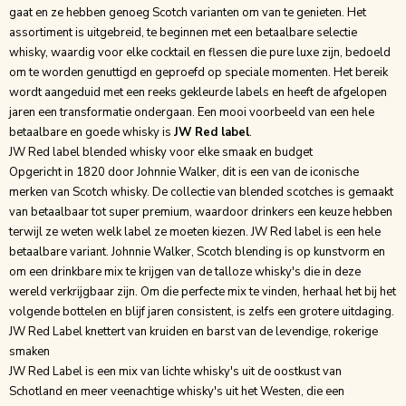
gaat en ze hebben genoeg Scotch varianten om van te genieten. Het
assortiment is uitgebreid, te beginnen met een betaalbare selectie
whisky, waardig voor elke cocktail en flessen die pure luxe zijn, bedoeld
om te worden genuttigd en geproefd op speciale momenten. Het bereik
wordt aangeduid met een reeks gekleurde labels en heeft de afgelopen
jaren een transformatie ondergaan. Een mooi voorbeeld van een hele
betaalbare en goede whisky is
JW Red label
.
JW Red label blended whisky voor elke smaak en budget
Opgericht in 1820 door Johnnie Walker, dit is een van de iconische
merken van Scotch whisky. De collectie van blended scotches is gemaakt
van betaalbaar tot super premium, waardoor drinkers een keuze hebben
terwijl ze weten welk label ze moeten kiezen.
JW Red label
is een hele
betaalbare variant. Johnnie Walker, Scotch blending is op kunstvorm en
om een ​​drinkbare mix te krijgen van de talloze whisky's die in deze
wereld verkrijgbaar zijn. Om die perfecte mix te vinden, herhaal het bij het
volgende bottelen en blijf jaren consistent, is zelfs een grotere uitdaging.
JW Red Label knettert van kruiden en barst van de levendige, rokerige
smaken
JW Red Label is een mix van lichte whisky's uit de oostkust van
Schotland en meer veenachtige whisky's uit het Westen, die een