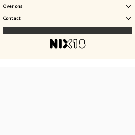
Over ons
Contact
Copyright © 2026 Horecagoedkoop.nl
Ontwikkeling
MNTN digital