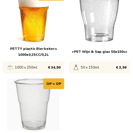
1x
€ 22,95
1x
€ 44,50
24x
€ 42,50
PETTY plastic Bierbekers
rPET Wijn & Sap glas 50x150cc
1000x0,25CC/0,2L
1000 x 250ml
€ 34,50
50 x 150ml
€ 3,99
OP = OP
Bekijk product
Bekijk product
1x
€ 37,50
1x
€ 5,99
28x
€ 34,50
25x
€ 3,99