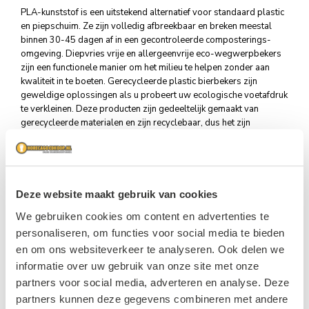
PLA-kunststof is een uitstekend alternatief voor standaard plastic
en piepschuim. Ze zijn volledig afbreekbaar en breken meestal
binnen 30-45 dagen af in een gecontroleerde composterings-
omgeving. Diepvries vrije en allergeenvrije eco-wegwerpbekers
zijn een functionele manier om het milieu te helpen zonder aan
kwaliteit in te boeten. Gerecycleerde plastic bierbekers zijn
geweldige oplossingen als u probeert uw ecologische voetafdruk
te verkleinen. Deze producten zijn gedeeltelijk gemaakt van
gerecycleerde materialen en zijn recyclebaar, dus het zijn
uitstekende producten voor organisaties die op zoek zijn naar
milieuvriendelijke wegwerpproducten. Bovendien bevat ons
assortiment van gerecycleerde plastic bekers verschillende
afbreekbare opties. Deze bekers zijn ideaal voor gebruik bij
evenementen, concerten, stadions en buurtwinkels die de
Deze website maakt gebruik van cookies
voorzieningen nodig hebben om hun impact op het milieu te
We gebruiken cookies om content en advertenties te
verminderen. We bieden gerecyclede plastic bierbekers in
personaliseren, om functies voor social media te bieden
verschillende hoeveelheden en u kunt ze gebruiken om veel
verschillende soorten drankjes te serveren, zoals limonade,
en om ons websiteverkeer te analyseren. Ook delen we
frisdrank of bier.
informatie over uw gebruik van onze site met onze
partners voor social media, adverteren en analyse. Deze
partners kunnen deze gegevens combineren met andere
Plastic bierbekers voor festivals en