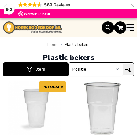
×
569
Reviews
9,2
Ga naar de inhoud
uct
uct
Home
Plastic bekers
Plastic bekers
Filters
ucten
ucten
POPULAIR!
uct
uct
uct
uct