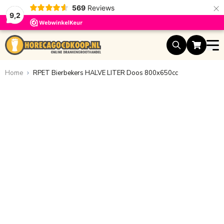
×
569
Reviews
9,2
Ga naar de inhoud
Home
RPET Bierbekers HALVE LITER Doos 800x650cc