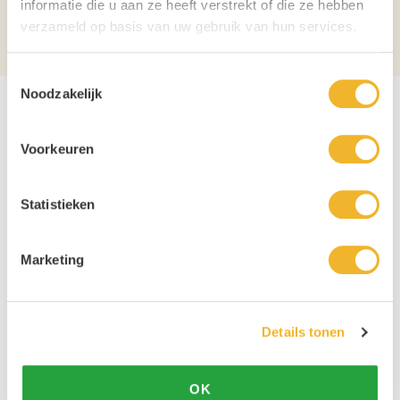
Verpakking
Doos
informatie die u aan ze heeft verstrekt of die ze hebben
verzameld op basis van uw gebruik van hun services.
Aantal per verpakking
800
Toestemmingsselectie
Noodzakelijk
Voorkeuren
Statistieken
Marketing
Details tonen
OK