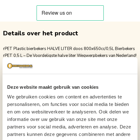
Details over het product
rPET Plastic bierbekers HALVE LITER doos 800x650cc/0,5L Bierbekers
rPET 0,5 L – De Voordeligste halve liter Wegwerpbekers van Nederland!
Op zoek naar betaalbare bekers ? Onze budget bierbekers van 0,5 liter
zijn dé ideale keuze voor festivals, evenementen, sportkantines,
verenigingen, feesten en horeca. Extra voordelig geprijsd** – de
allergoedkoopste wegwerpbekers van Nederland 100% biologisch
Deze website maakt gebruik van cookies
afbreekbaar rPET** – een duurzamere keuze voor elk evenement Verpakt
per doos van 800 stuks direct voldoende voorraad Stevig, helder en
We gebruiken cookies om content en advertenties te
praktisch in gebruik Of u nu een groot evenement organiseert of uw
personaliseren, om functies voor social media te bieden
horecazaak voordelig wilt bevoorraden, met deze budget bekers kiest u
en om ons websiteverkeer te analyseren. Ook delen we
voor de perfecte combinatie van prijs, kwaliteit en duurzaamheid.
informatie over uw gebruik van onze site met onze
**Bestel vandaag nog en profiteer van de scherpste prijs van
partners voor social media, adverteren en analyse. Deze
Nederland!**
partners kunnen deze gegevens combineren met andere