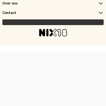
Over ons
Contact
Copyright © 2026 Horecagoedkoop.nl
Ontwikkeling
MNTN digital